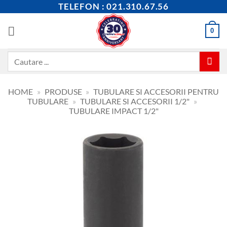
Skip
TELEFON : 021.310.67.56
to
content
0
Caută
după:
HOME
»
PRODUSE
»
TUBULARE SI ACCESORII PENTRU
TUBULARE
»
TUBULARE SI ACCESORII 1/2"
»
TUBULARE IMPACT 1/2"