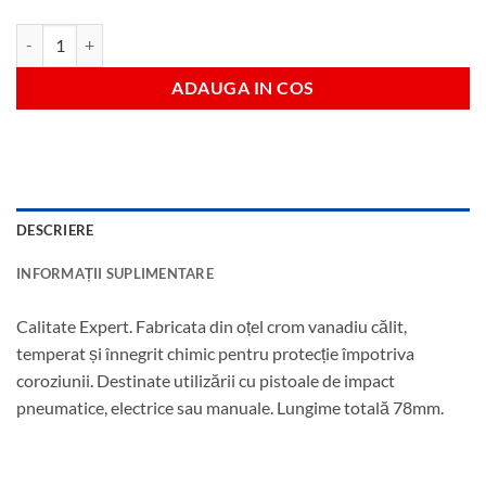
Cantitate Tubulara hexagonala lunga impact 16 mm antrenare 1/2"
ADAUGA IN COS
DESCRIERE
INFORMAȚII SUPLIMENTARE
Calitate Expert. Fabricata din oțel crom vanadiu călit,
temperat și înnegrit chimic pentru protecție împotriva
coroziunii. Destinate utilizării cu pistoale de impact
pneumatice, electrice sau manuale. Lungime totală 78mm.