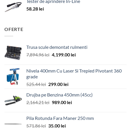
Tester de aprindere In-Line
58.28
lei
OFERTE
Trusa scule demontat rulmenti
Prețul
Prețul
7,894.96
lei
4,199.00
lei
inițial
curent
a
este:
Nivela 400mm Cu Laser Si Trepied Pivotant 360
fost:
4,199.00 lei.
grade
7,894.96 lei.
Prețul
Prețul
525.44
lei
299.00
lei
inițial
curent
Drujba pe Benzina 450mm (45cc)
a
este:
Prețul
Prețul
2,164.21
lei
fost:
989.00
lei
299.00 lei.
inițial
curent
525.44 lei.
a
este:
Pila Rotunda Fara Maner 250 mm
fost:
989.00 lei.
Prețul
Prețul
571.86
lei
35.00
lei
2,164.21 lei.