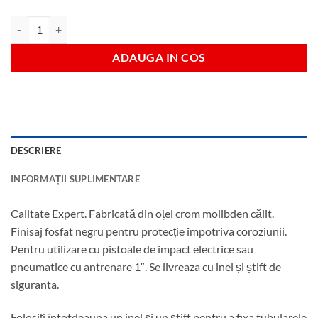
Cantitate Tubulara hexagonala impact 25 mm antrenare 1"
ADAUGA IN COS
DESCRIERE
INFORMAȚII SUPLIMENTARE
Calitate Expert. Fabricată din oțel crom molibden călit.
Finisaj fosfat negru pentru protecție împotriva coroziunii.
Pentru utilizare cu pistoale de impact electrice sau
pneumatice cu antrenare 1″. Se livreaza cu inel și știft de
siguranta.
Folosiți întotdeauna un inel și un știft pentru a fixa tubularele