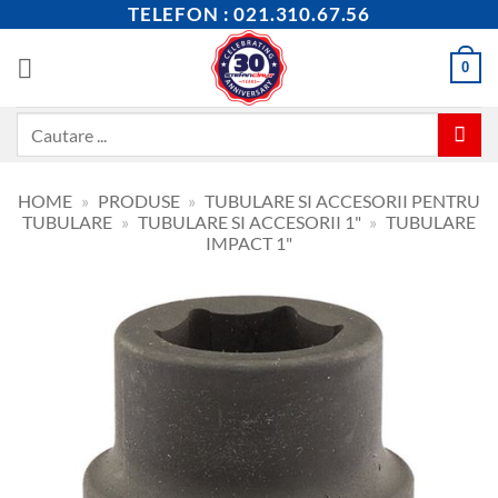
Skip
TELEFON : 021.310.67.56
to
content
0
Caută
după:
HOME
»
PRODUSE
»
TUBULARE SI ACCESORII PENTRU
TUBULARE
»
TUBULARE SI ACCESORII 1"
»
TUBULARE
IMPACT 1"