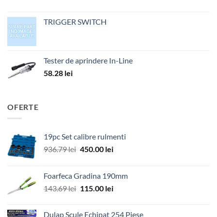
TRIGGER SWITCH
Tester de aprindere In-Line
58.28
lei
OFERTE
19pc Set calibre rulmenti
Prețul
Prețul
936.79
lei
450.00
lei
inițial
curent
a
este:
Foarfeca Gradina 190mm
fost:
450.00 lei.
Prețul
Prețul
143.69
lei
115.00
lei
936.79 lei.
inițial
curent
a
este:
Dulap Scule Echipat 254 Piese