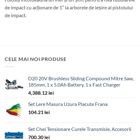
de impact cu acționare de 1″ la arborele de ieșire al pistolului
de impact.
CELE MAI NOI PRODUSE
D20 20V Brushless Sliding Compound Mitre Saw,
185mm, 1 x 5.0Ah Battery, 1 x Fast Charger
4,388.12
lei
Set Lere Masura Uzura Placute Frana
104.21
lei
Set Chei Tensionare Curele Transmisie, Accesorii
700.30
lei