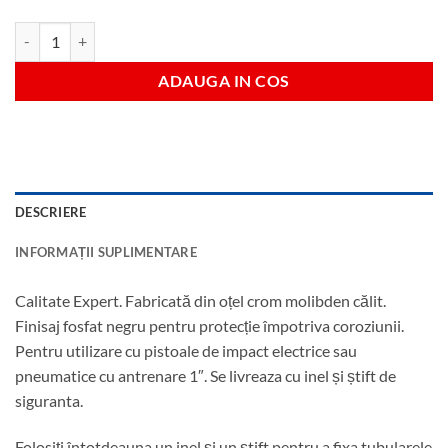
Cantitate Tubulara hexagonala impact 18 mm antrenare 1"
ADAUGA IN COS
DESCRIERE
INFORMAȚII SUPLIMENTARE
Calitate Expert. Fabricată din oțel crom molibden călit.
Finisaj fosfat negru pentru protecție împotriva coroziunii.
Pentru utilizare cu pistoale de impact electrice sau
pneumatice cu antrenare 1″. Se livreaza cu inel și știft de
siguranta.
Folosiți întotdeauna un inel și un știft pentru a fixa tubularele