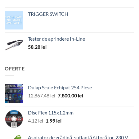
TRIGGER SWITCH
Tester de aprindere In-Line
58.28
lei
OFERTE
Dulap Scule Echipat 254 Piese
Prețul
Prețul
12,867.48
lei
7,800.00
lei
inițial
curent
a
este:
Disc Flex 115x1.2mm
fost:
7,800.00 lei.
Prețul
Prețul
4.12
lei
1.99
lei
12,867.48 lei.
inițial
curent
a
este:
Aspirator de grădină, suflantă și tocător, 230 V,