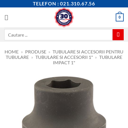
Skip
TELEFON : 021.310.67.56
to
content
0
Caută
după:
HOME
»
PRODUSE
»
TUBULARE SI ACCESORII PENTRU
TUBULARE
»
TUBULARE SI ACCESORII 1"
»
TUBULARE
IMPACT 1"