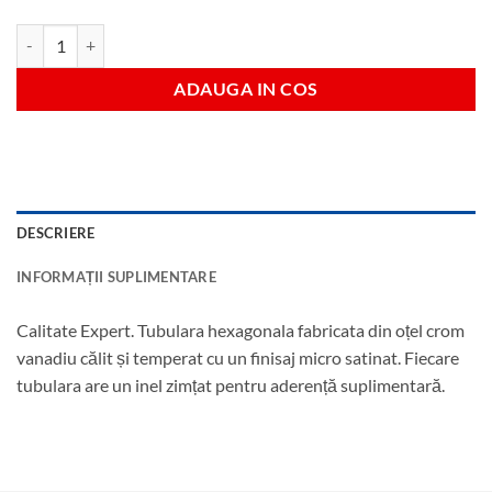
Cantitate Tubulara hexagonala 27 mm antrenare 1/2"
ADAUGA IN COS
DESCRIERE
INFORMAȚII SUPLIMENTARE
Calitate Expert. Tubulara hexagonala fabricata din oțel crom
vanadiu călit și temperat cu un finisaj micro satinat. Fiecare
tubulara are un inel zimțat pentru aderență suplimentară.