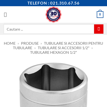
Skip
TELEFON : 021.310.67.56
to
content
0
Caută
după:
HOME
»
PRODUSE
»
TUBULARE SI ACCESORII PENTRU
TUBULARE
»
TUBULARE SI ACCESORII 1/2"
»
TUBULARE HEXAGON 1/2"