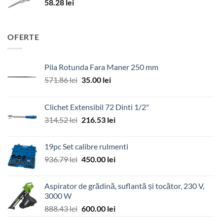
58.28
lei
OFERTE
Pila Rotunda Fara Maner 250 mm
Prețul
Prețul
571.86
lei
35.00
lei
inițial
curent
a
este:
Clichet Extensibil 72 Dinti 1/2"
fost:
35.00 lei.
Prețul
Prețul
314.52
lei
216.53
lei
571.86 lei.
inițial
curent
a
este:
19pc Set calibre rulmenti
fost:
216.53 lei.
Prețul
Prețul
936.79
lei
450.00
lei
314.52 lei.
inițial
curent
a
este:
Aspirator de grădină, suflantă și tocător, 230 V,
fost:
450.00 lei.
3000 W
936.79 lei.
Prețul
Prețul
888.43
lei
600.00
lei
inițial
curent