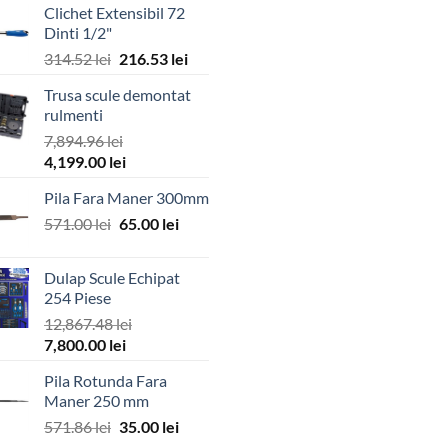
Clichet Extensibil 72
Dinti 1/2"
Prețul
Prețul
314.52
lei
216.53
lei
inițial
curent
Trusa scule demontat
a
este:
rulmenti
fost:
216.53 lei.
7,894.96
lei
314.52 lei.
Prețul
Prețul
4,199.00
lei
inițial
curent
Pila Fara Maner 300mm
a
este:
Prețul
Prețul
fost:
571.00
lei
65.00
4,199.00 lei.
lei
inițial
curent
7,894.96 lei.
a
este:
Dulap Scule Echipat
fost:
65.00 lei.
254 Piese
571.00 lei.
12,867.48
lei
Prețul
Prețul
7,800.00
lei
inițial
curent
Pila Rotunda Fara
a
este:
Maner 250 mm
fost:
7,800.00 lei.
Prețul
Prețul
571.86
lei
35.00
lei
12,867.48 lei.
inițial
curent