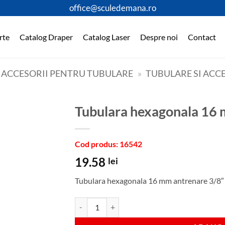
office@sculedemana.ro
rte
Catalog Draper
Catalog Laser
Despre noi
Contact
I ACCESORII PENTRU TUBULARE
»
TUBULARE SI ACCE
Tubulara hexagonala 16
Cod produs: 16542
19.58
lei
Tubulara hexagonala 16 mm antrenare 3/8″
Cantitate Tubulara hexagonala 16 mm antrenare