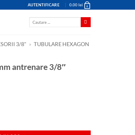
AUTENTIFICARE
0.00
lei
0
Caută
după:
SORII 3/8"
»
TUBULARE HEXAGON
 mm antrenare 3/8″
 3/8"