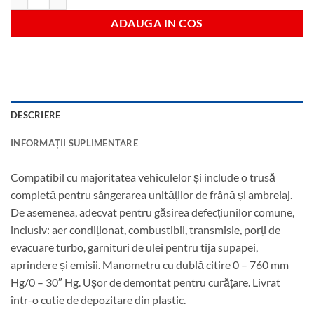
ADAUGA IN COS
DESCRIERE
INFORMAȚII SUPLIMENTARE
Compatibil cu majoritatea vehiculelor și include o trusă
completă pentru sângerarea unităților de frână și ambreiaj.
De asemenea, adecvat pentru găsirea defecțiunilor comune,
inclusiv: aer condiționat, combustibil, transmisie, porți de
evacuare turbo, garnituri de ulei pentru tija supapei,
aprindere și emisii. Manometru cu dublă citire 0 – 760 mm
Hg/0 – 30″ Hg. Ușor de demontat pentru curățare. Livrat
într-o cutie de depozitare din plastic.