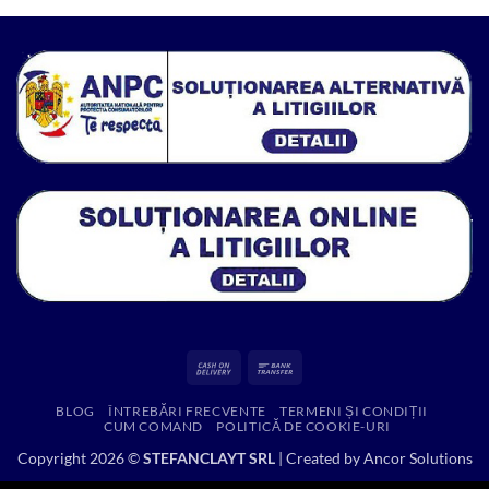
fost:
35.00 lei.
571.86 lei.
Cash
Bank
On
Transfer
BLOG
ÎNTREBĂRI FRECVENTE
TERMENI ȘI CONDIȚII
Delivery
CUM COMAND
POLITICĂ DE COOKIE-URI
Copyright 2026 ©
STEFANCLAYT SRL
| Created by
Ancor Solutions