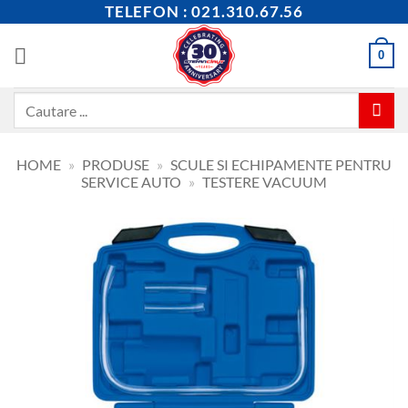
Skip
TELEFON : 021.310.67.56
to
content
0
Caută
după:
HOME
»
PRODUSE
»
SCULE SI ECHIPAMENTE PENTRU
SERVICE AUTO
»
TESTERE VACUUM