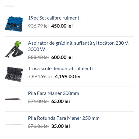
19pc Set calibre rulmenti
Prețul
Prețul
936.79
lei
450.00
lei
inițial
curent
a
este:
Aspirator de grădină, suflantă și tocător, 230 V,
fost:
450.00 lei.
3000 W
936.79 lei.
Prețul
Prețul
888.43
lei
600.00
lei
inițial
curent
Trusa scule demontat rulmenti
a
este:
Prețul
Prețul
7,894.96
lei
fost:
4,199.00
600.00 lei.
lei
inițial
curent
888.43 lei.
a
este:
Pila Fara Maner 300mm
fost:
4,199.00 lei.
Prețul
Prețul
571.00
lei
65.00
lei
7,894.96 lei.
inițial
curent
a
este:
Pila Rotunda Fara Maner 250 mm
fost:
65.00 lei.
Prețul
Prețul
571.86
lei
35.00
lei
571.00 lei.
inițial
curent
a
este: