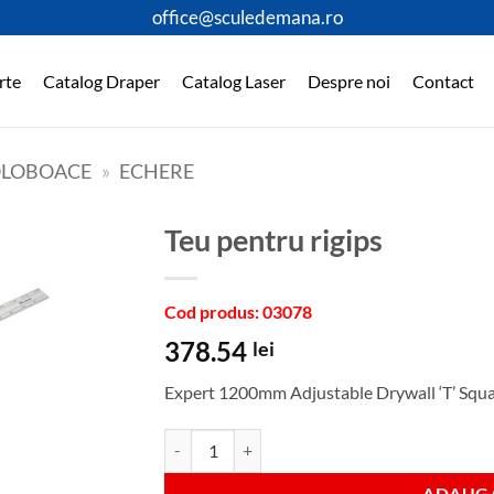
office@sculedemana.ro
rte
Catalog Draper
Catalog Laser
Despre noi
Contact
BOLOBOACE
»
ECHERE
Teu pentru rigips
Cod produs: 03078
378.54
lei
Expert 1200mm Adjustable Drywall ‘T’ Squ
Cantitate Teu pentru rigips
ADAUGA