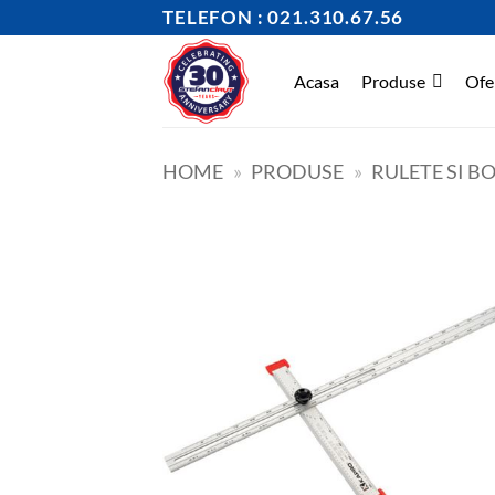
Skip
TELEFON : 021.310.67.56
to
content
Acasa
Produse
Ofe
HOME
»
PRODUSE
»
RULETE SI 