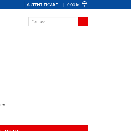
AUTENTIFICARE
0.00
lei
0
Caută
după:
are
 IN COS