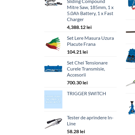
Sliding Compound
Mitre Saw, 185mm, 1 x
5.0Ah Battery, 1 x Fast
Charger
4,388.12
lei
Set Lere Masura Uzura
Placute Frana
104.21
lei
Set Chei Tensionare
Curele Transmisie,
Accesorii
700.30
lei
TRIGGER SWITCH
Tester de aprindere In-
Line
58.28
lei