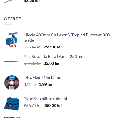
58.28
lei
OFERTE
Nivela 400mm Cu Laser Si Trepied Pivotant 360
grade
Prețul
Prețul
525.44
lei
299.00
lei
inițial
curent
Pila Rotunda Fara Maner 250 mm
a
este:
Prețul
Prețul
571.86
lei
fost:
35.00
lei
299.00 lei.
inițial
curent
525.44 lei.
a
este:
Disc Flex 115x1.2mm
fost:
35.00 lei.
Prețul
Prețul
4.12
lei
1.99
lei
571.86 lei.
inițial
curent
a
este:
19pc Set calibre rulmenti
fost:
1.99 lei.
Prețul
Prețul
936.79
lei
450.00
lei
4.12 lei.
inițial
curent
a
este: