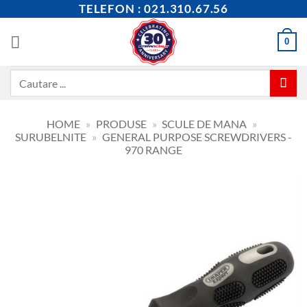
Skip
TELEFON : 021.310.67.56
to
content
0
Caută
după:
HOME
»
PRODUSE
»
SCULE DE MANA
»
SURUBELNITE
»
GENERAL PURPOSE SCREWDRIVERS -
970 RANGE