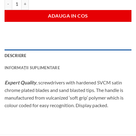
Cantitate t27x100surubelnita torx
ADAUGA IN COS
DESCRIERE
INFORMAȚII SUPLIMENTARE
Expert Quality
, screwdrivers with hardened SVCM satin
chrome plated blades and sand blasted tips. The handle is
manufactured from vulcanized ‘soft grip’ polymer which is
colour coded for easy recognition. Display packed.