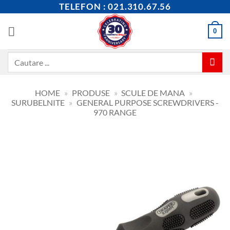
Skip
TELEFON : 021.310.67.56
to
content
0
Caută
după:
HOME
»
PRODUSE
»
SCULE DE MANA
»
SURUBELNITE
»
GENERAL PURPOSE SCREWDRIVERS -
970 RANGE