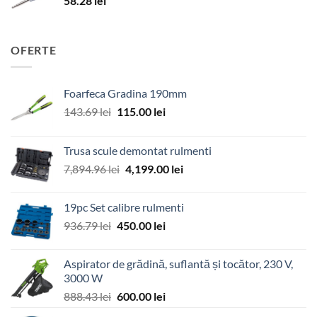
58.28
lei
OFERTE
Foarfeca Gradina 190mm
Prețul
Prețul
143.69
lei
115.00
lei
inițial
curent
a
este:
Trusa scule demontat rulmenti
fost:
115.00 lei.
Prețul
Prețul
7,894.96
lei
4,199.00
lei
143.69 lei.
inițial
curent
a
este:
19pc Set calibre rulmenti
fost:
4,199.00 lei.
Prețul
Prețul
936.79
lei
450.00
lei
7,894.96 lei.
inițial
curent
a
este:
Aspirator de grădină, suflantă și tocător, 230 V,
fost:
450.00 lei.
3000 W
936.79 lei.
Prețul
Prețul
888.43
lei
600.00
lei
inițial
curent