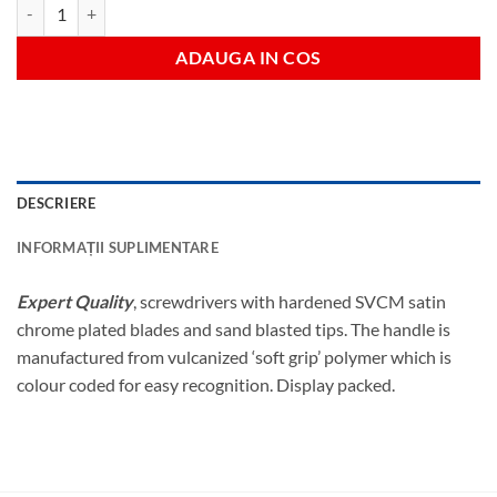
Cantitate t15x100surubelnita torx
ADAUGA IN COS
DESCRIERE
INFORMAȚII SUPLIMENTARE
Expert Quality
, screwdrivers with hardened SVCM satin
chrome plated blades and sand blasted tips. The handle is
manufactured from vulcanized ‘soft grip’ polymer which is
colour coded for easy recognition. Display packed.