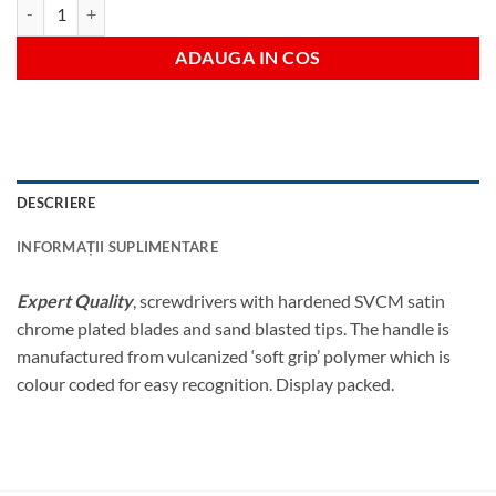
Cantitate t10x75 surubelnita torx
ADAUGA IN COS
DESCRIERE
INFORMAȚII SUPLIMENTARE
Expert Quality
, screwdrivers with hardened SVCM satin
chrome plated blades and sand blasted tips. The handle is
manufactured from vulcanized ‘soft grip’ polymer which is
colour coded for easy recognition. Display packed.