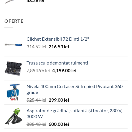
58.28
lei
OFERTE
Clichet Extensibil 72 Dinti 1/2"
Prețul
Prețul
314.52
lei
216.53
lei
inițial
curent
a
este:
Trusa scule demontat rulmenti
fost:
216.53 lei.
Prețul
Prețul
7,894.96
lei
4,199.00
lei
314.52 lei.
inițial
curent
a
este:
Nivela 400mm Cu Laser Si Trepied Pivotant 360
fost:
4,199.00 lei.
grade
7,894.96 lei.
Prețul
Prețul
525.44
lei
299.00
lei
inițial
curent
Aspirator de grădină, suflantă și tocător, 230 V,
a
este:
3000 W
fost:
299.00 lei.
Prețul
Prețul
888.43
lei
600.00
lei
525.44 lei.
inițial
curent