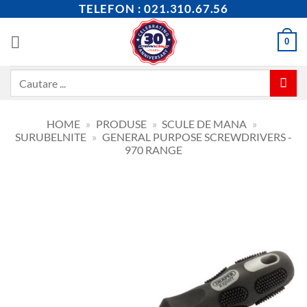
Skip
TELEFON : 021.310.67.56
to
content
0
Caută
după:
HOME
»
PRODUSE
»
SCULE DE MANA
»
SURUBELNITE
»
GENERAL PURPOSE SCREWDRIVERS -
970 RANGE