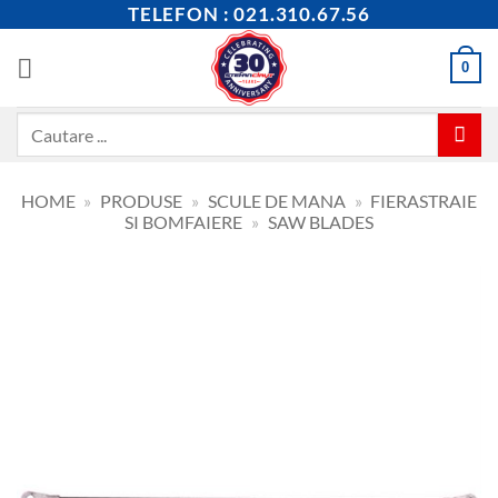
Skip
TELEFON : 021.310.67.56
to
content
0
Caută
după:
HOME
»
PRODUSE
»
SCULE DE MANA
»
FIERASTRAIE
SI BOMFAIERE
»
SAW BLADES