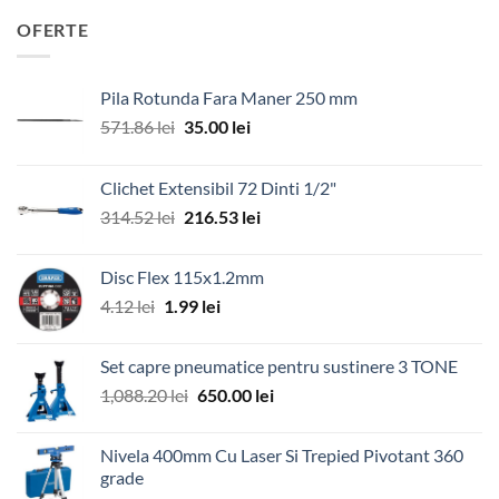
OFERTE
Pila Rotunda Fara Maner 250 mm
Prețul
Prețul
571.86
lei
35.00
lei
inițial
curent
a
este:
Clichet Extensibil 72 Dinti 1/2"
fost:
35.00 lei.
Prețul
Prețul
314.52
lei
216.53
lei
571.86 lei.
inițial
curent
a
este:
Disc Flex 115x1.2mm
fost:
216.53 lei.
Prețul
Prețul
4.12
lei
1.99
lei
314.52 lei.
inițial
curent
a
este:
Set capre pneumatice pentru sustinere 3 TONE
fost:
1.99 lei.
Prețul
Prețul
1,088.20
lei
650.00
lei
4.12 lei.
inițial
curent
a
este:
Nivela 400mm Cu Laser Si Trepied Pivotant 360
fost:
650.00 lei.
grade
1,088.20 lei.