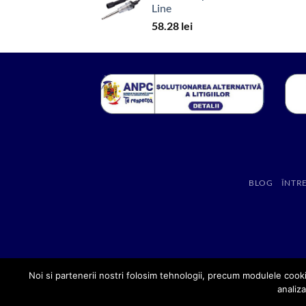
Line
58.28
lei
BLOG
ÎNTR
Noi si partenerii nostri folosim tehnologii, precum modulele cooki
analiza