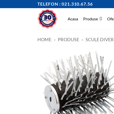
Skip
TELEFON : 021.310.67.56
to
content
Acasa
Produse
Ofe
HOME
»
PRODUSE
»
SCULE DIVER