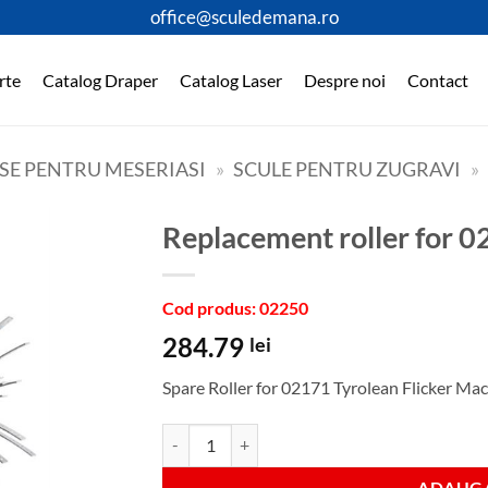
office@sculedemana.ro
rte
Catalog Draper
Catalog Laser
Despre noi
Contact
SE PENTRU MESERIASI
»
SCULE PENTRU ZUGRAVI
»
Replacement roller for 
Cod produs: 02250
284.79
lei
Spare Roller for 02171 Tyrolean Flicker Ma
Cantitate Replacement roller for 02171
ADAUGA