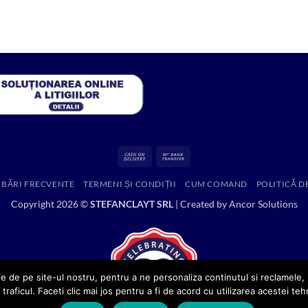
a
este:
fost:
35.00 lei.
571.86 lei.
Cash
Bank
On
Transfer
EBĂRI FRECVENTE
TERMENI ȘI CONDIȚII
CUM COMAND
POLITICĂ D
Delivery
Copyright 2026 ©
STEFANCLAYT SRL
| Created by
Ancor Solutions
e de pe site-ul nostru, pentru a ne personaliza continutul si reclamele, p
 traficul. Faceti clic mai jos pentru a fi de acord cu utilizarea acestei teh