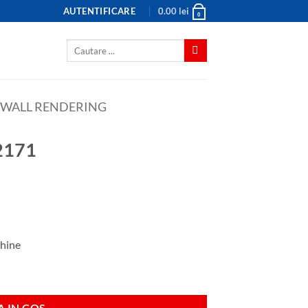
AUTENTIFICARE
0.00
lei
0
Caută
după:
WALL RENDERING
02171
chine
 IN COS