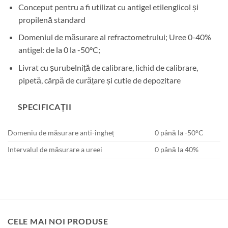
Conceput pentru a fi utilizat cu antigel etilenglicol și
propilenă standard
Domeniul de măsurare al refractometrului; Uree 0-40%
antigel: de la 0 la -50°C;
Livrat cu șurubelniță de calibrare, lichid de calibrare,
pipetă, cârpă de curățare și cutie de depozitare
SPECIFICAȚII
Domeniu de măsurare anti-îngheț
0 până la -50°C
Intervalul de măsurare a ureei
0 până la 40%
CELE MAI NOI PRODUSE