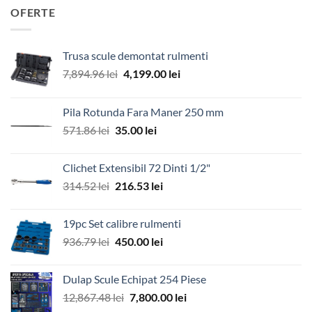
OFERTE
Trusa scule demontat rulmenti
Prețul
Prețul
7,894.96
lei
4,199.00
lei
inițial
curent
a
este:
Pila Rotunda Fara Maner 250 mm
fost:
4,199.00 lei.
Prețul
Prețul
571.86
lei
35.00
lei
7,894.96 lei.
inițial
curent
a
este:
Clichet Extensibil 72 Dinti 1/2"
fost:
35.00 lei.
Prețul
Prețul
314.52
lei
216.53
lei
571.86 lei.
inițial
curent
a
este:
19pc Set calibre rulmenti
fost:
216.53 lei.
Prețul
Prețul
936.79
lei
450.00
lei
314.52 lei.
inițial
curent
a
este:
Dulap Scule Echipat 254 Piese
fost:
450.00 lei.
Prețul
Prețul
12,867.48
lei
7,800.00
lei
936.79 lei.
inițial
curent