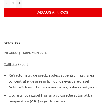
Cantitate Refractometru Ad-Blue
ADAUGA IN COS
DESCRIERE
INFORMAȚII SUPLIMENTARE
Calitate Expert
Refractometru de precizie adecvat pentru măsurarea
concentrației de uree în lichidul de evacuare diesel
AdBlue® și va măsura, de asemenea, puterea antigelului
Ocularul focalizabil și prisma cu corecție automată a
temperaturii (ATC) asigură precizia