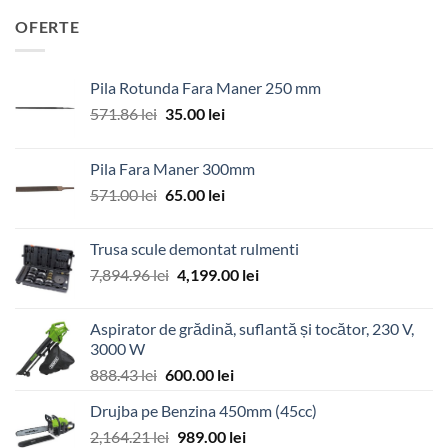
OFERTE
Pila Rotunda Fara Maner 250 mm
Prețul
Prețul
571.86
lei
35.00
lei
inițial
curent
a
este:
Pila Fara Maner 300mm
fost:
35.00 lei.
Prețul
Prețul
571.00
lei
65.00
lei
571.86 lei.
inițial
curent
a
este:
Trusa scule demontat rulmenti
fost:
65.00 lei.
Prețul
Prețul
7,894.96
lei
4,199.00
lei
571.00 lei.
inițial
curent
a
este:
Aspirator de grădină, suflantă și tocător, 230 V,
fost:
4,199.00 lei.
3000 W
7,894.96 lei.
Prețul
Prețul
888.43
lei
600.00
lei
inițial
curent
Drujba pe Benzina 450mm (45cc)
a
este:
Prețul
Prețul
2,164.21
lei
fost:
989.00
lei
600.00 lei.