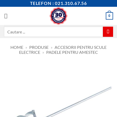
Skip
TELEFON : 021.310.67.56
to
content
0
Caută
după:
HOME
»
PRODUSE
»
ACCESORII PENTRU SCULE
ELECTRICE
»
PADELE PENTRU AMESTEC