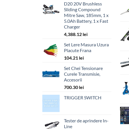
D20 20V Brushless
Sliding Compound
Mitre Saw, 185mm, 1 x
5.0Ah Battery, 1 x Fast
Charger
4,388.12
lei
Set Lere Masura Uzura
Placute Frana
104.21
lei
Set Chei Tensionare
Curele Transmisie,
Accesorii
700.30
lei
TRIGGER SWITCH
Tester de aprindere In-
Line