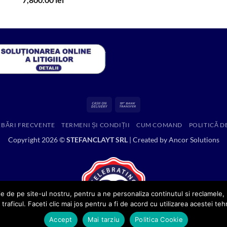
inițial
curent
a
este:
fost:
7,800.00 lei.
12,867.48 lei.
Cash
Bank
On
Transfer
EBĂRI FRECVENTE
TERMENI ȘI CONDIȚII
CUM COMAND
POLITICĂ D
Delivery
Copyright 2026 ©
STEFANCLAYT SRL
| Created by
Ancor Solutions
e de pe site-ul nostru, pentru a ne personaliza continutul si reclamele, p
 traficul. Faceti clic mai jos pentru a fi de acord cu utilizarea acestei teh
Accept
Mai tarziu
Politica Cookie