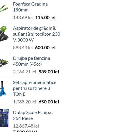
Foarfeca Gradina
190mm
Prețul
Prețul
143.69
lei
115.00
lei
inițial
curent
Aspirator de grădină,
a
este:
suflantă și tocător, 230
fost:
115.00 lei.
V, 3000 W
143.69 lei.
Prețul
Prețul
888.43
lei
600.00
lei
inițial
curent
Drujba pe Benzina
a
este:
450mm (45cc)
fost:
600.00 lei.
Prețul
Prețul
2,164.21
lei
989.00
lei
888.43 lei.
inițial
curent
Set capre pneumatice
a
este:
pentru sustinere 3
fost:
989.00 lei.
TONE
2,164.21 lei.
Prețul
Prețul
1,088.20
lei
650.00
lei
inițial
curent
Dulap Scule Echipat
a
este:
254 Piese
fost:
650.00 lei.
12,867.48
lei
1,088.20 lei.
Prețul
Prețul
7,800.00
lei