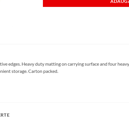
ADAUGA
tive edges. Heavy duty matting on carrying surface and four heavy
enient storage. Carton packed.
ERTE