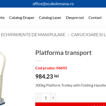
office@sculedemana.ro
rte
Catalog Draper
Catalog Laser
Despre noi
Contact
SI ECHIPAMENTE DE MANIPULARE
»
CARUCIOARE SI 
Platforma transport
Cod produs: 04692
984.23
lei
300kg Platform Trolley with Folding Handl
Cantitate Platforma transport