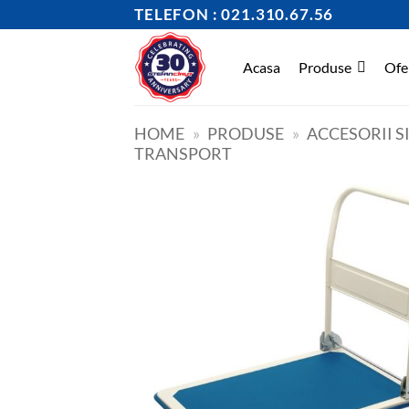
Skip
TELEFON : 021.310.67.56
to
content
Acasa
Produse
Ofe
HOME
»
PRODUSE
»
ACCESORII 
TRANSPORT