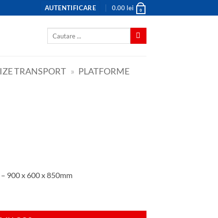
AUTENTIFICARE
0.00
lei
0
Caută
după:
LIZE TRANSPORT
»
PLATFORME
e – 900 x 600 x 850mm