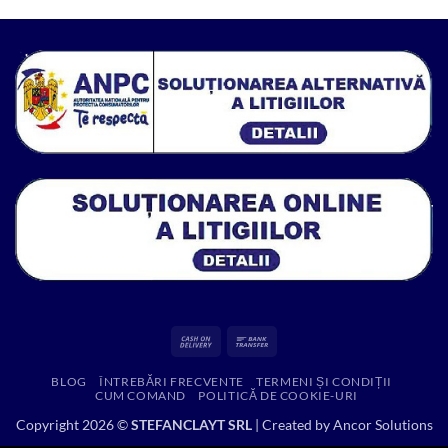
a
este:
fost:
65.00 lei.
571.00 lei.
Cash
Bank
On
Transfer
BLOG
ÎNTREBĂRI FRECVENTE
TERMENI ȘI CONDIȚII
Delivery
CUM COMAND
POLITICĂ DE COOKIE-URI
Copyright 2026 ©
STEFANCLAYT SRL
| Created by
Ancor Solutions