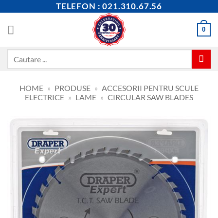
Skip
TELEFON : 021.310.67.56
to
content
0
Caută
după:
HOME
»
PRODUSE
»
ACCESORII PENTRU SCULE
ELECTRICE
»
LAME
»
CIRCULAR SAW BLADES