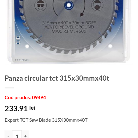
panza circular tct 315x30mmx40t
Cod produs: 09494
233.91
lei
Expert TCT Saw Blade 315X30mmx40T
Cantitate panza circular tct 315x30mmx40t