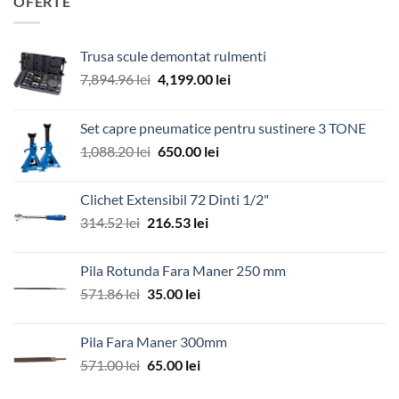
OFERTE
Trusa scule demontat rulmenti
Prețul
Prețul
7,894.96
lei
4,199.00
lei
inițial
curent
a
este:
Set capre pneumatice pentru sustinere 3 TONE
fost:
4,199.00 lei.
Prețul
Prețul
1,088.20
lei
650.00
lei
7,894.96 lei.
inițial
curent
a
este:
Clichet Extensibil 72 Dinti 1/2"
fost:
650.00 lei.
Prețul
Prețul
314.52
lei
216.53
lei
1,088.20 lei.
inițial
curent
a
este:
Pila Rotunda Fara Maner 250 mm
fost:
216.53 lei.
Prețul
Prețul
571.86
lei
35.00
lei
314.52 lei.
inițial
curent
a
este:
Pila Fara Maner 300mm
fost:
35.00 lei.
Prețul
Prețul
571.00
lei
65.00
lei
571.86 lei.
inițial
curent