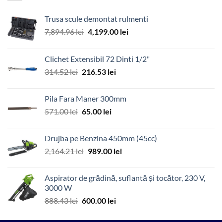
Trusa scule demontat rulmenti
Prețul
Prețul
7,894.96
lei
4,199.00
lei
inițial
curent
a
este:
Clichet Extensibil 72 Dinti 1/2"
fost:
4,199.00 lei.
Prețul
Prețul
314.52
lei
216.53
lei
7,894.96 lei.
inițial
curent
a
este:
Pila Fara Maner 300mm
fost:
216.53 lei.
Prețul
Prețul
571.00
lei
65.00
lei
314.52 lei.
inițial
curent
a
este:
Drujba pe Benzina 450mm (45cc)
fost:
65.00 lei.
Prețul
Prețul
2,164.21
lei
989.00
lei
571.00 lei.
inițial
curent
a
este:
Aspirator de grădină, suflantă și tocător, 230 V,
fost:
989.00 lei.
3000 W
2,164.21 lei.
Prețul
Prețul
888.43
lei
600.00
lei
inițial
curent
a
este: