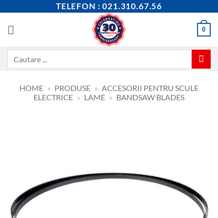
Skip
TELEFON : 021.310.67.56
to
content
0
Caută
după:
HOME
»
PRODUSE
»
ACCESORII PENTRU SCULE
ELECTRICE
»
LAME
»
BANDSAW BLADES