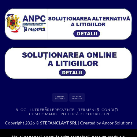
fost:
600.00 lei.
888.43 lei.
Cash
Bank
On
Transfer
BLOG
ÎNTREBĂRI FRECVENTE
TERMENI ȘI CONDIȚII
Delivery
CUM COMAND
POLITICĂ DE COOKIE-URI
Copyright 2026 ©
STEFANCLAYT SRL
| Created by
Ancor Solutions
Noi si partenerii nostri folosim tehnologii, precum modulele