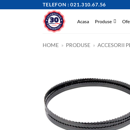
Skip
TELEFON : 021.310.67.56
to
content
Acasa
Produse
Ofe
HOME
»
PRODUSE
»
ACCESORII P