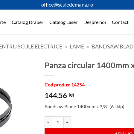
office@sculedemana.ro
rte
Catalog Draper
Catalog Laser
Despre noi
Contact
ENTRU SCULE ELECTRICE
»
LAME
»
BANDSAW BLAD
panza circular 1400mm 
Cod produs: 14254
144.56
lei
Bandsaw Blade 1400mm x 3/8″ (6 skip)
Cantitate panza circular 1400mm x 3/8" x6
ADAUGA