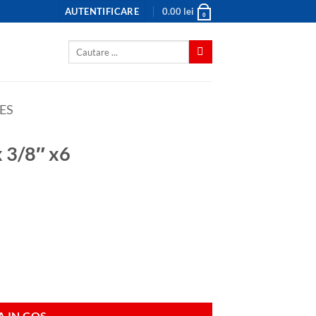
AUTENTIFICARE
0.00
lei
0
Caută
după:
ES
x 3/8″ x6
 IN COS