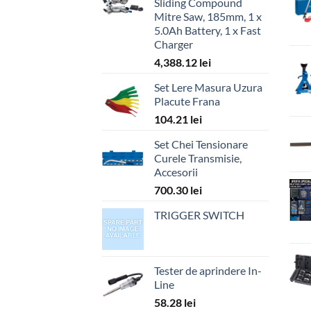
Sliding Compound
Mitre Saw, 185mm, 1 x
5.0Ah Battery, 1 x Fast
Charger
4,388.12
lei
Set Lere Masura Uzura
Placute Frana
104.21
lei
Set Chei Tensionare
Curele Transmisie,
Accesorii
700.30
lei
TRIGGER SWITCH
Tester de aprindere In-
Line
58.28
lei