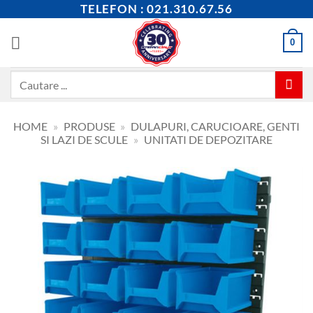
Skip
TELEFON : 021.310.67.56
to
content
0
Caută
după:
HOME
»
PRODUSE
»
DULAPURI, CARUCIOARE, GENTI
SI LAZI DE SCULE
»
UNITATI DE DEPOZITARE