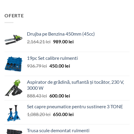
OFERTE
Drujba pe Benzina 450mm (45cc)
Prețul
Prețul
2,164.21
lei
989.00
lei
inițial
curent
a
este:
19pc Set calibre rulmenti
fost:
989.00 lei.
Prețul
Prețul
936.79
lei
450.00
lei
2,164.21 lei.
inițial
curent
a
este:
Aspirator de grădină, suflantă și tocător, 230 V,
fost:
450.00 lei.
3000 W
936.79 lei.
Prețul
Prețul
888.43
lei
600.00
lei
inițial
curent
Set capre pneumatice pentru sustinere 3 TONE
a
este:
Prețul
Prețul
1,088.20
lei
fost:
650.00
lei
600.00 lei.
inițial
curent
888.43 lei.
a
este:
Trusa scule demontat rulmenti
fost:
650.00 lei.