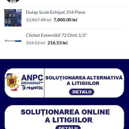
inițial
curent
a
este:
Dulap Scule Echipat 254 Piese
fost:
1.99 lei.
Prețul
Prețul
12,867.48
lei
7,800.00
lei
4.12 lei.
inițial
curent
a
este:
Clichet Extensibil 72 Dinti 1/2"
fost:
7,800.00 lei.
Prețul
Prețul
314.52
lei
216.53
lei
12,867.48 lei.
inițial
curent
a
este:
fost:
216.53 lei.
314.52 lei.