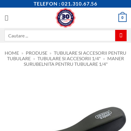
Skip
TELEFON : 021.310.67.56
to
content
0
Caută
după:
HOME
»
PRODUSE
»
TUBULARE SI ACCESORII PENTRU
TUBULARE
»
TUBULARE SI ACCESORII 1/4"
»
MANER
SURUBELNITA PENTRU TUBULARE 1/4"