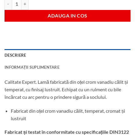
Cantitate Maner pentru tubulare antrenare 1/4"
ADAUGA IN COS
DESCRIERE
INFORMAȚII SUPLIMENTARE
Calitate Expert. Lamă fabricată din oțel crom vanadiu călit și
temperat, cu finisaj lustruit. Echipat cu un rulment cu bile
încărcat cu arc pentru o prindere sigură a soclului.
Fabricat din oțel crom vanadiu călit, temperat, cromat și
lustruit
Fabricat și testat în conformitate cu specificațiile DIN3122