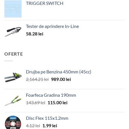
TRIGGER SWITCH
Tester de aprindere In-Line
58.28
lei
OFERTE
Drujba pe Benzina 450mm (45cc)
Prețul
Prețul
2,164.21
lei
989.00
lei
inițial
curent
a
este:
Foarfeca Gradina 190mm
fost:
989.00 lei.
Prețul
Prețul
143.69
lei
115.00
lei
2,164.21 lei.
inițial
curent
a
este:
Disc Flex 115x1.2mm
fost:
115.00 lei.
Prețul
Prețul
4.12
lei
1.99
lei
143.69 lei.