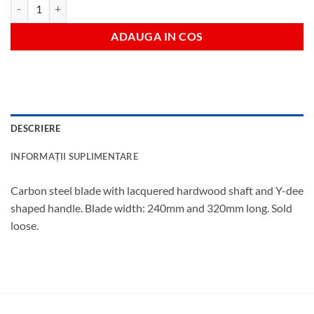
Cantitate Lopata metalica cu coada pentru zapada
ADAUGA IN COS
DESCRIERE
INFORMAȚII SUPLIMENTARE
Carbon steel blade with lacquered hardwood shaft and Y-dee
shaped handle. Blade width: 240mm and 320mm long. Sold
loose.