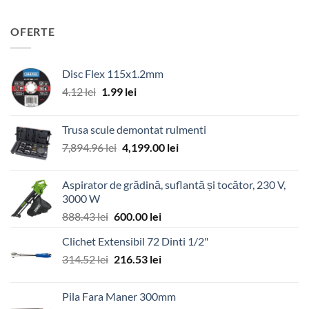
OFERTE
Disc Flex 115x1.2mm
Prețul
Prețul
4.12
lei
1.99
lei
inițial
curent
a
este:
Trusa scule demontat rulmenti
fost:
1.99 lei.
Prețul
Prețul
7,894.96
lei
4,199.00
lei
4.12 lei.
inițial
curent
a
este:
Aspirator de grădină, suflantă și tocător, 230 V,
fost:
4,199.00 lei.
3000 W
7,894.96 lei.
Prețul
Prețul
888.43
lei
600.00
lei
inițial
curent
Clichet Extensibil 72 Dinti 1/2"
a
este:
Prețul
Prețul
314.52
lei
fost:
216.53
lei
600.00 lei.
inițial
curent
888.43 lei.
a
este:
Pila Fara Maner 300mm
fost:
216.53 lei.