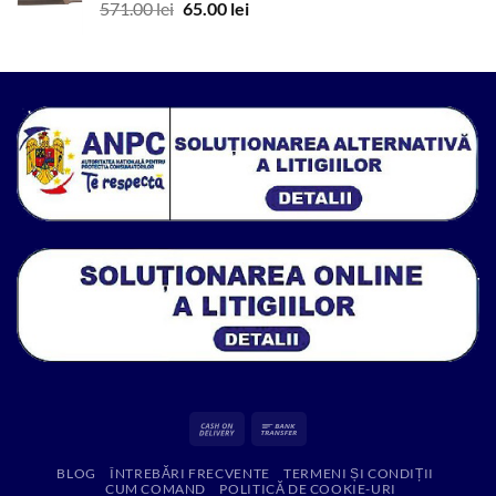
Prețul
Prețul
571.00
lei
65.00
lei
314.52 lei.
inițial
curent
a
este:
fost:
65.00 lei.
571.00 lei.
Cash
Bank
On
Transfer
BLOG
ÎNTREBĂRI FRECVENTE
TERMENI ȘI CONDIȚII
Delivery
CUM COMAND
POLITICĂ DE COOKIE-URI