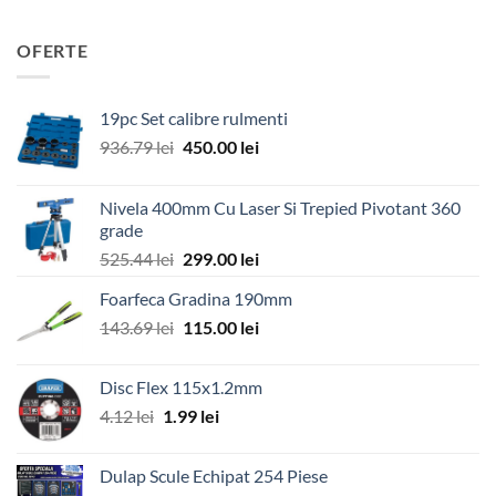
OFERTE
19pc Set calibre rulmenti
Prețul
Prețul
936.79
lei
450.00
lei
inițial
curent
a
este:
Nivela 400mm Cu Laser Si Trepied Pivotant 360
fost:
450.00 lei.
grade
936.79 lei.
Prețul
Prețul
525.44
lei
299.00
lei
inițial
curent
Foarfeca Gradina 190mm
a
este:
Prețul
Prețul
143.69
lei
fost:
115.00
lei
299.00 lei.
inițial
curent
525.44 lei.
a
este:
Disc Flex 115x1.2mm
fost:
115.00 lei.
Prețul
Prețul
4.12
lei
1.99
lei
143.69 lei.
inițial
curent
a
este:
Dulap Scule Echipat 254 Piese
fost:
1.99 lei.