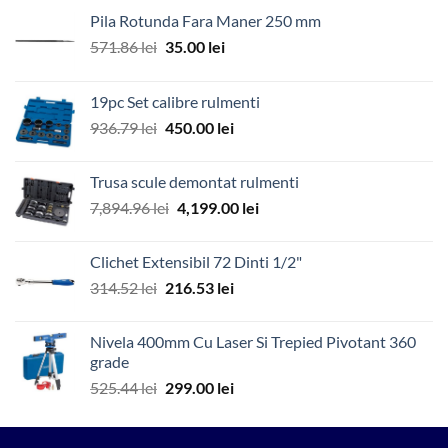
Pila Rotunda Fara Maner 250 mm
Prețul
Prețul
571.86
lei
35.00
lei
inițial
curent
a
este:
19pc Set calibre rulmenti
fost:
35.00 lei.
Prețul
Prețul
936.79
lei
450.00
lei
571.86 lei.
inițial
curent
a
este:
Trusa scule demontat rulmenti
fost:
450.00 lei.
Prețul
Prețul
7,894.96
lei
4,199.00
lei
936.79 lei.
inițial
curent
a
este:
Clichet Extensibil 72 Dinti 1/2"
fost:
4,199.00 lei.
Prețul
Prețul
314.52
lei
216.53
lei
7,894.96 lei.
inițial
curent
a
este:
Nivela 400mm Cu Laser Si Trepied Pivotant 360
fost:
216.53 lei.
grade
314.52 lei.
Prețul
Prețul
525.44
lei
299.00
lei
inițial
curent
a
este: