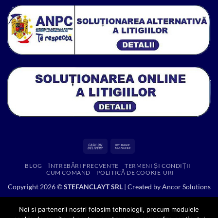
fost:
299.00 lei.
525.44 lei.
Cash
Bank
On
Transfer
BLOG
ÎNTREBĂRI FRECVENTE
TERMENI ȘI CONDIȚII
Delivery
CUM COMAND
POLITICĂ DE COOKIE-URI
Copyright 2026 ©
STEFANCLAYT SRL
| Created by
Ancor Solutions
Noi si partenerii nostri folosim tehnologii, precum modulele