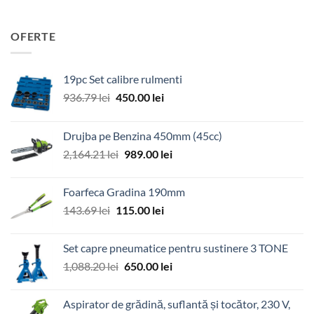
OFERTE
19pc Set calibre rulmenti
Prețul
Prețul
936.79
lei
450.00
lei
inițial
curent
a
este:
Drujba pe Benzina 450mm (45cc)
fost:
450.00 lei.
Prețul
Prețul
2,164.21
lei
989.00
lei
936.79 lei.
inițial
curent
a
este:
Foarfeca Gradina 190mm
fost:
989.00 lei.
Prețul
Prețul
143.69
lei
115.00
lei
2,164.21 lei.
inițial
curent
a
este:
Set capre pneumatice pentru sustinere 3 TONE
fost:
115.00 lei.
Prețul
Prețul
1,088.20
lei
650.00
lei
143.69 lei.
inițial
curent
a
este:
Aspirator de grădină, suflantă și tocător, 230 V,
fost:
650.00 lei.