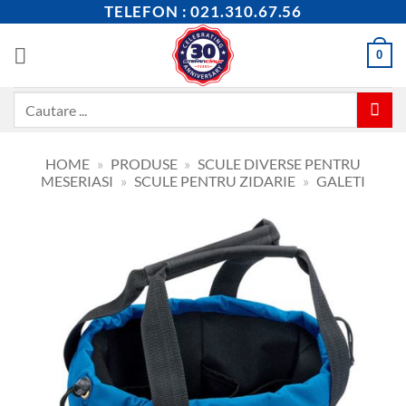
Skip
TELEFON : 021.310.67.56
to
content
0
Caută
după:
HOME
»
PRODUSE
»
SCULE DIVERSE PENTRU
MESERIASI
»
SCULE PENTRU ZIDARIE
»
GALETI