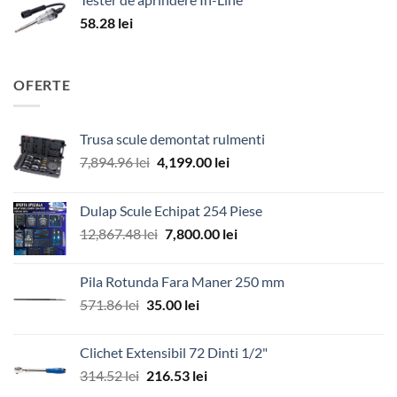
58.28
lei
OFERTE
Trusa scule demontat rulmenti
Prețul
Prețul
7,894.96
lei
4,199.00
lei
inițial
curent
a
este:
Dulap Scule Echipat 254 Piese
fost:
4,199.00 lei.
Prețul
Prețul
12,867.48
lei
7,800.00
lei
7,894.96 lei.
inițial
curent
a
este:
Pila Rotunda Fara Maner 250 mm
fost:
7,800.00 lei.
Prețul
Prețul
571.86
lei
35.00
lei
12,867.48 lei.
inițial
curent
a
este:
Clichet Extensibil 72 Dinti 1/2"
fost:
35.00 lei.
Prețul
Prețul
314.52
lei
216.53
lei
571.86 lei.
inițial
curent