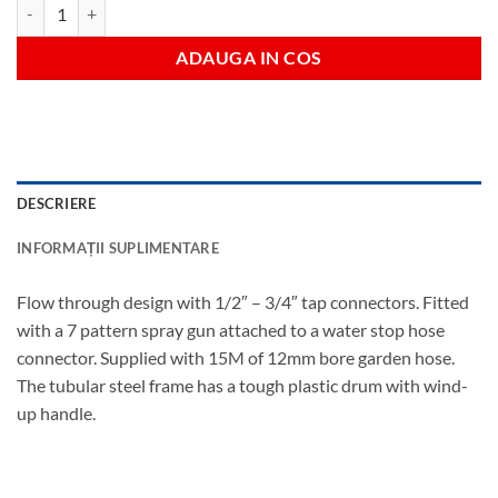
Cantitate Garden hose trolley set - pkd
ADAUGA IN COS
DESCRIERE
INFORMAȚII SUPLIMENTARE
Flow through design with 1/2″ – 3/4″ tap connectors. Fitted
with a 7 pattern spray gun attached to a water stop hose
connector. Supplied with 15M of 12mm bore garden hose.
The tubular steel frame has a tough plastic drum with wind-
up handle.