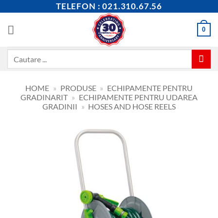
Skip
TELEFON : 021.310.67.56
to
content
0
Caută
după:
HOME
»
PRODUSE
»
ECHIPAMENTE PENTRU
GRADINARIT
»
ECHIPAMENTE PENTRU UDAREA
GRADINII
»
HOSES AND HOSE REELS