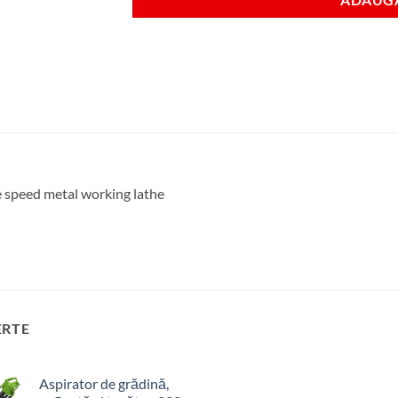
 speed metal working lathe
ERTE
Aspirator de grădină,