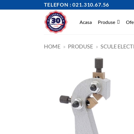
Skip
TELEFON : 021.310.67.56
to
content
Acasa
Produse
Ofe
HOME
»
PRODUSE
»
SCULE ELECT