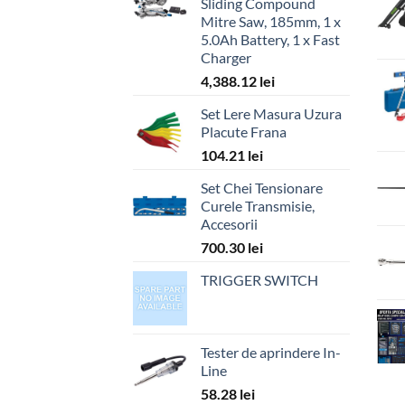
Sliding Compound
Mitre Saw, 185mm, 1 x
5.0Ah Battery, 1 x Fast
Charger
4,388.12
lei
Set Lere Masura Uzura
Placute Frana
104.21
lei
Set Chei Tensionare
Curele Transmisie,
Accesorii
700.30
lei
TRIGGER SWITCH
Tester de aprindere In-
Line
58.28
lei