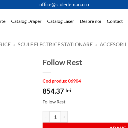
office@sculedemana.ro
rte
Catalog Draper
Catalog Laser
Despre noi
Contact
RICE
»
SCULE ELECTRICE STATIONARE
»
ACCESORII
Follow Rest
Cod produs: 06904
854.37
lei
Follow Rest
Cantitate Follow Rest
ADAUGA