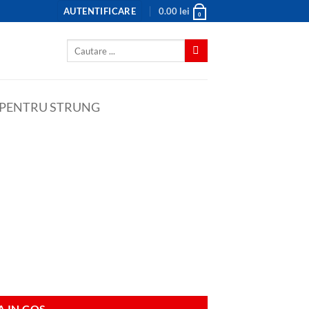
AUTENTIFICARE
0.00
lei
0
Caută
după:
 PENTRU STRUNG
 IN COS