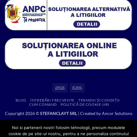
888.43 lei.
Cash
Bank
On
Transfer
BLOG
ÎNTREBĂRI FRECVENTE
TERMENI ȘI CONDIȚII
Delivery
CUM COMAND
POLITICĂ DE COOKIE-URI
Copyright 2026 ©
STEFANCLAYT SRL
| Created by
Ancor Solutions
Noi si partenerii nostri folosim tehnologii, precum modulele
cookie de pe site-ul nostru, pentru a ne personaliza continutul