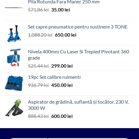
Pila Rotunda Fara Maner 250 mm
Prețul
Prețul
571.86
lei
35.00
lei
inițial
curent
a
este:
Set capre pneumatice pentru sustinere 3 TONE
fost:
35.00 lei.
Prețul
Prețul
1,088.20
lei
650.00
lei
571.86 lei.
inițial
curent
a
este:
Nivela 400mm Cu Laser Si Trepied Pivotant 360
fost:
650.00 lei.
grade
1,088.20 lei.
Prețul
Prețul
525.44
lei
299.00
lei
inițial
curent
19pc Set calibre rulmenti
a
este:
Prețul
Prețul
936.79
lei
fost:
450.00
lei
299.00 lei.
inițial
curent
525.44 lei.
a
este:
Aspirator de grădină, suflantă și tocător, 230 V,
fost:
450.00 lei.
3000 W
936.79 lei.
Prețul
Prețul
888.43
lei
600.00
lei
inițial
curent
a
este:
fost:
600.00 lei.