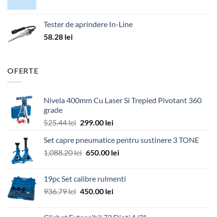
Tester de aprindere In-Line
58.28
lei
OFERTE
Nivela 400mm Cu Laser Si Trepied Pivotant 360
grade
Prețul
Prețul
525.44
lei
299.00
lei
inițial
curent
Set capre pneumatice pentru sustinere 3 TONE
a
este:
Prețul
Prețul
1,088.20
lei
fost:
650.00
lei
299.00 lei.
inițial
curent
525.44 lei.
a
este:
19pc Set calibre rulmenti
fost:
650.00 lei.
Prețul
Prețul
936.79
lei
450.00
lei
1,088.20 lei.
inițial
curent
a
este: