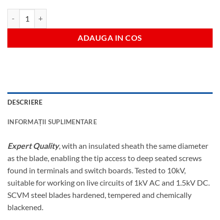
Cantitate Ergo+slim no.1x80mm pz s/d-vde
ADAUGA IN COS
DESCRIERE
INFORMAȚII SUPLIMENTARE
Expert Quality
, with an insulated sheath the same diameter
as the blade, enabling the tip access to deep seated screws
found in terminals and switch boards. Tested to 10kV,
suitable for working on live circuits of 1kV AC and 1.5kV DC.
SCVM steel blades hardened, tempered and chemically
blackened.