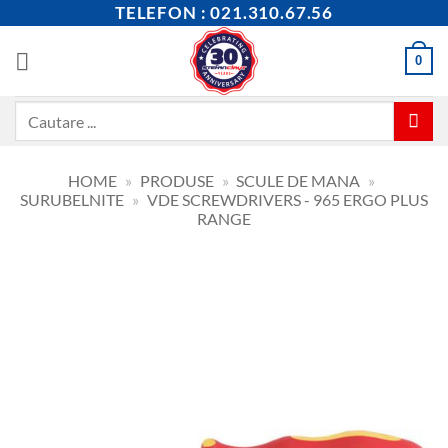
Skip
TELEFON : 021.310.67.56
to
content
0
Caută
după:
HOME
»
PRODUSE
»
SCULE DE MANA
»
SURUBELNITE
»
VDE SCREWDRIVERS - 965 ERGO PLUS
RANGE