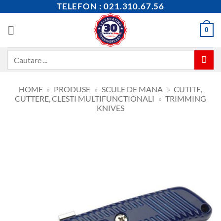
Skip
TELEFON : 021.310.67.56
to
content
0
Caută
după:
HOME
»
PRODUSE
»
SCULE DE MANA
»
CUTITE,
CUTTERE, CLESTI MULTIFUNCTIONALI
»
TRIMMING
KNIVES