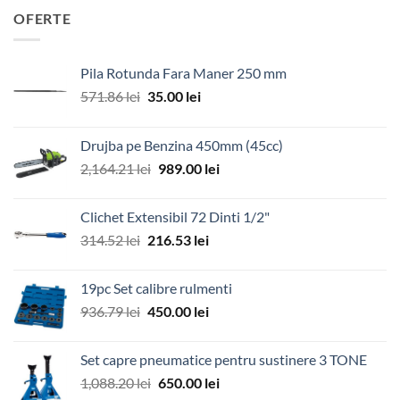
OFERTE
Pila Rotunda Fara Maner 250 mm
Prețul
Prețul
571.86
lei
35.00
lei
inițial
curent
a
este:
Drujba pe Benzina 450mm (45cc)
fost:
35.00 lei.
Prețul
Prețul
2,164.21
lei
989.00
lei
571.86 lei.
inițial
curent
a
este:
Clichet Extensibil 72 Dinti 1/2"
fost:
989.00 lei.
Prețul
Prețul
314.52
lei
216.53
lei
2,164.21 lei.
inițial
curent
a
este:
19pc Set calibre rulmenti
fost:
216.53 lei.
Prețul
Prețul
936.79
lei
450.00
lei
314.52 lei.
inițial
curent
a
este:
Set capre pneumatice pentru sustinere 3 TONE
fost:
450.00 lei.
Prețul
Prețul
1,088.20
lei
650.00
lei
936.79 lei.