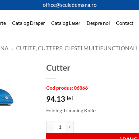
office@sculedemana.ro
rte
Catalog Draper
Catalog Laser
Despre noi
Contact
ANA
»
CUTITE, CUTTERE, CLESTI MULTIFUNCTIONALI
Cutter
Cod produs: 06866
94.13
lei
Folding Trimming Knife
Cantitate Cutter
ADAUGA