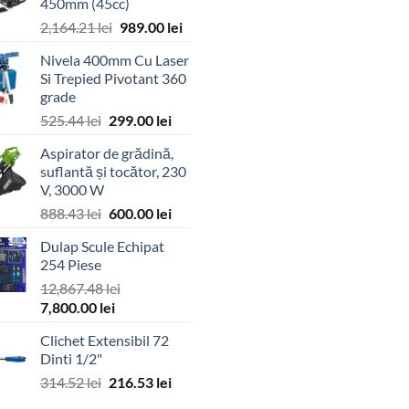
450mm (45cc)
Prețul
Prețul
2,164.21
lei
989.00
lei
inițial
curent
Nivela 400mm Cu Laser
a
este:
Si Trepied Pivotant 360
fost:
989.00 lei.
grade
2,164.21 lei.
Prețul
Prețul
525.44
lei
299.00
lei
inițial
curent
Aspirator de grădină,
a
este:
suflantă și tocător, 230
fost:
299.00 lei.
V, 3000 W
525.44 lei.
Prețul
Prețul
888.43
lei
600.00
lei
inițial
curent
Dulap Scule Echipat
a
este:
254 Piese
fost:
600.00 lei.
12,867.48
lei
888.43 lei.
Prețul
Prețul
7,800.00
lei
inițial
curent
Clichet Extensibil 72
a
este:
Dinti 1/2"
fost:
7,800.00 lei.
Prețul
Prețul
314.52
lei
216.53
lei
12,867.48 lei.
inițial
curent