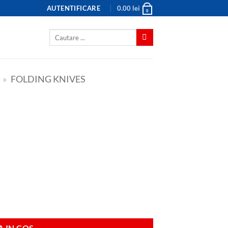
AUTENTIFICARE
0.00
lei
0
Caută
după:
»
FOLDING KNIVES
 IN COS