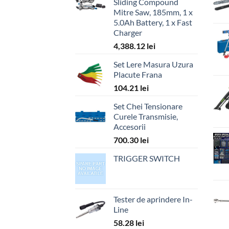
Sliding Compound
Mitre Saw, 185mm, 1 x
5.0Ah Battery, 1 x Fast
Charger
4,388.12
lei
Set Lere Masura Uzura
Placute Frana
104.21
lei
Set Chei Tensionare
Curele Transmisie,
Accesorii
700.30
lei
TRIGGER SWITCH
Tester de aprindere In-
Line
58.28
lei