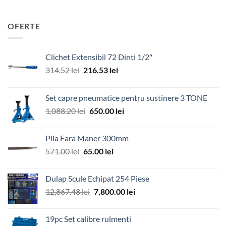
OFERTE
Clichet Extensibil 72 Dinti 1/2"
Prețul
Prețul
314.52
lei
216.53
lei
inițial
curent
a
este:
Set capre pneumatice pentru sustinere 3 TONE
fost:
216.53 lei.
Prețul
Prețul
1,088.20
lei
650.00
lei
314.52 lei.
inițial
curent
a
este:
Pila Fara Maner 300mm
fost:
650.00 lei.
Prețul
Prețul
571.00
lei
65.00
lei
1,088.20 lei.
inițial
curent
a
este:
Dulap Scule Echipat 254 Piese
fost:
65.00 lei.
Prețul
Prețul
12,867.48
lei
7,800.00
lei
571.00 lei.
inițial
curent
a
este:
19pc Set calibre rulmenti
fost:
7,800.00 lei.