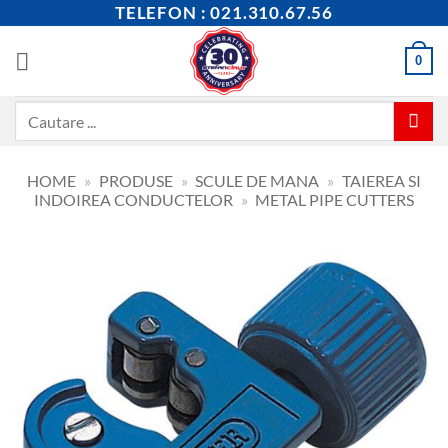
Skip
TELEFON : 021.310.67.56
to
content
0
Caută
după:
HOME
»
PRODUSE
»
SCULE DE MANA
»
TAIEREA SI
INDOIREA CONDUCTELOR
»
METAL PIPE CUTTERS