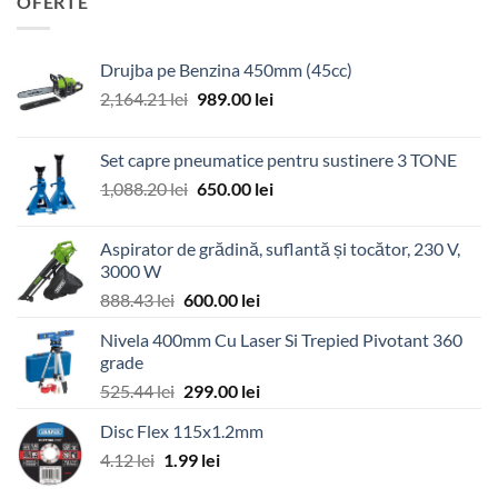
OFERTE
Drujba pe Benzina 450mm (45cc)
Prețul
Prețul
2,164.21
lei
989.00
lei
inițial
curent
a
este:
Set capre pneumatice pentru sustinere 3 TONE
fost:
989.00 lei.
Prețul
Prețul
1,088.20
lei
650.00
lei
2,164.21 lei.
inițial
curent
a
este:
Aspirator de grădină, suflantă și tocător, 230 V,
fost:
650.00 lei.
3000 W
1,088.20 lei.
Prețul
Prețul
888.43
lei
600.00
lei
inițial
curent
Nivela 400mm Cu Laser Si Trepied Pivotant 360
a
este:
grade
fost:
600.00 lei.
Prețul
Prețul
525.44
lei
299.00
lei
888.43 lei.
inițial
curent
Disc Flex 115x1.2mm
a
este:
Prețul
Prețul
4.12
lei
1.99
fost:
lei
299.00 lei.
inițial
curent
525.44 lei.