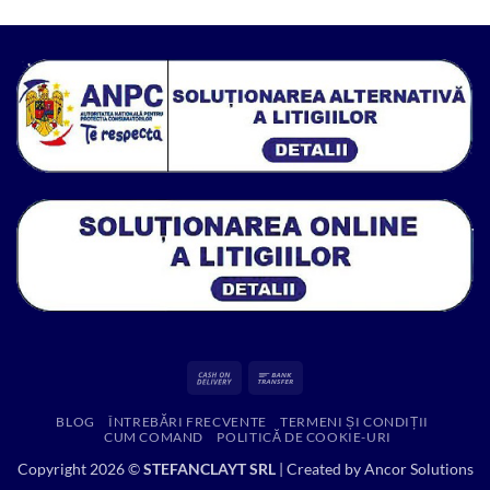
a
este:
fost:
1.99 lei.
4.12 lei.
Cash
Bank
On
Transfer
BLOG
ÎNTREBĂRI FRECVENTE
TERMENI ȘI CONDIȚII
Delivery
CUM COMAND
POLITICĂ DE COOKIE-URI
Copyright 2026 ©
STEFANCLAYT SRL
| Created by
Ancor Solutions