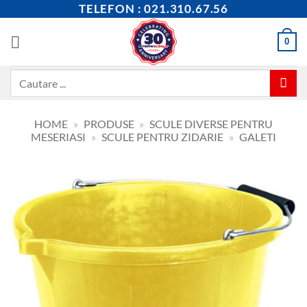
Skip
TELEFON : 021.310.67.56
to
content
0
Caută
după:
HOME
»
PRODUSE
»
SCULE DIVERSE PENTRU
MESERIASI
»
SCULE PENTRU ZIDARIE
»
GALETI