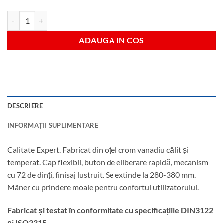
Cantitate Clichet extensibil cu cap flexibil antrenare 3/8"
ADAUGA IN COS
DESCRIERE
INFORMAȚII SUPLIMENTARE
Calitate Expert. Fabricat din oțel crom vanadiu călit și
temperat. Cap flexibil, buton de eliberare rapidă, mecanism
cu 72 de dinți, finisaj lustruit. Se extinde la 280-380 mm.
Mâner cu prindere moale pentru confortul utilizatorului.
Fabricat și testat în conformitate cu specificațiile DIN3122
și ISO3315.