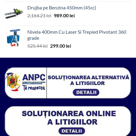
a
este:
Drujba pe Benzina 450mm (45cc)
fost:
216.53 lei.
Prețul
Prețul
2,164.21
lei
989.00
lei
314.52 lei.
inițial
curent
a
este:
Nivela 400mm Cu Laser Si Trepied Pivotant 360
fost:
989.00 lei.
grade
2,164.21 lei.
Prețul
Prețul
525.44
lei
299.00
lei
inițial
curent
a
este:
fost:
299.00 lei.
525.44 lei.