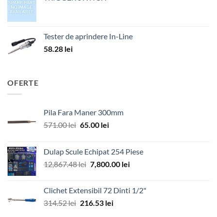
Tester de aprindere In-Line
58.28
lei
OFERTE
Pila Fara Maner 300mm
Prețul
Prețul
571.00
lei
65.00
lei
inițial
curent
a
este:
Dulap Scule Echipat 254 Piese
fost:
65.00 lei.
Prețul
Prețul
12,867.48
lei
7,800.00
lei
571.00 lei.
inițial
curent
a
este:
Clichet Extensibil 72 Dinti 1/2"
fost:
7,800.00 lei.
Prețul
Prețul
314.52
lei
216.53
lei
12,867.48 lei.
inițial
curent