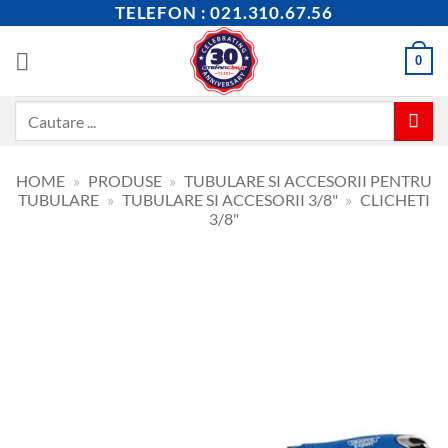
Skip
TELEFON : 021.310.67.56
to
content
0
Caută
după:
HOME
»
PRODUSE
»
TUBULARE SI ACCESORII PENTRU
TUBULARE
»
TUBULARE SI ACCESORII 3/8"
»
CLICHETI
3/8"