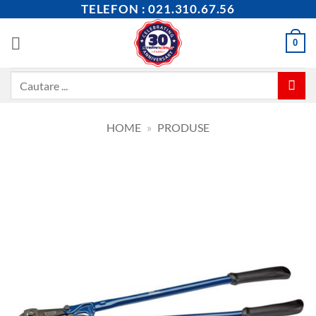
Skip
TELEFON : 021.310.67.56
to
content
0
Caută
după:
HOME
»
PRODUSE