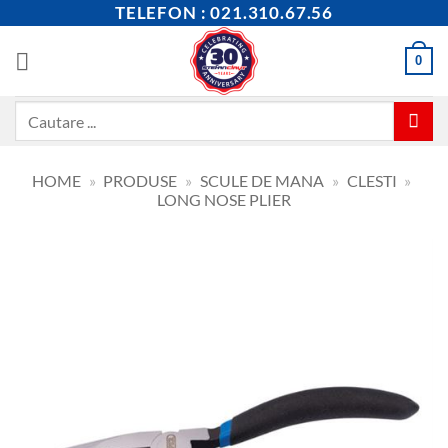
Skip
TELEFON : 021.310.67.56
to
content
0
Caută
după:
HOME
»
PRODUSE
»
SCULE DE MANA
»
CLESTI
»
LONG NOSE PLIER