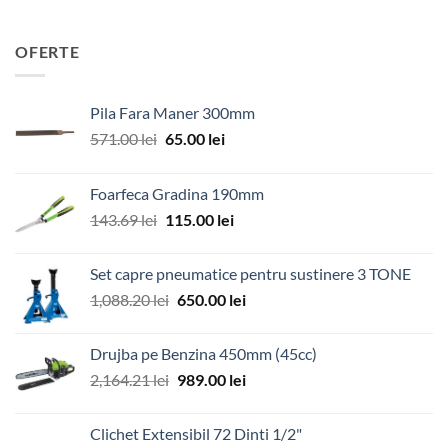
OFERTE
Pila Fara Maner 300mm
Prețul
Prețul
571.00
lei
65.00
lei
inițial
curent
a
este:
Foarfeca Gradina 190mm
fost:
65.00 lei.
Prețul
Prețul
143.69
lei
115.00
lei
571.00 lei.
inițial
curent
a
este:
Set capre pneumatice pentru sustinere 3 TONE
fost:
115.00 lei.
Prețul
Prețul
1,088.20
lei
650.00
lei
143.69 lei.
inițial
curent
a
este:
Drujba pe Benzina 450mm (45cc)
fost:
650.00 lei.
Prețul
Prețul
2,164.21
lei
989.00
lei
1,088.20 lei.
inițial
curent
a
este:
Clichet Extensibil 72 Dinti 1/2"
fost:
989.00 lei.