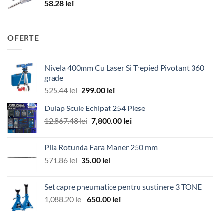
58.28
lei
OFERTE
Nivela 400mm Cu Laser Si Trepied Pivotant 360
grade
Prețul
Prețul
525.44
lei
299.00
lei
inițial
curent
Dulap Scule Echipat 254 Piese
a
este:
Prețul
Prețul
12,867.48
lei
fost:
7,800.00
299.00 lei.
lei
inițial
curent
525.44 lei.
a
este:
Pila Rotunda Fara Maner 250 mm
fost:
7,800.00 lei.
Prețul
Prețul
571.86
lei
35.00
lei
12,867.48 lei.
inițial
curent
a
este:
Set capre pneumatice pentru sustinere 3 TONE
fost:
35.00 lei.
Prețul
Prețul
1,088.20
lei
650.00
lei
571.86 lei.
inițial
curent
a
este: