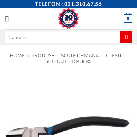
Skip
TELEFON : 021.310.67.56
to
content
0
Caută
după:
HOME
»
PRODUSE
»
SCULE DE MANA
»
CLESTI
»
SIDE CUTTER PLIERS