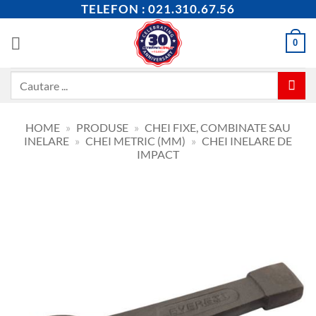
Skip
TELEFON : 021.310.67.56
to
content
0
Caută
după:
HOME
»
PRODUSE
»
CHEI FIXE, COMBINATE SAU
INELARE
»
CHEI METRIC (MM)
»
CHEI INELARE DE
IMPACT