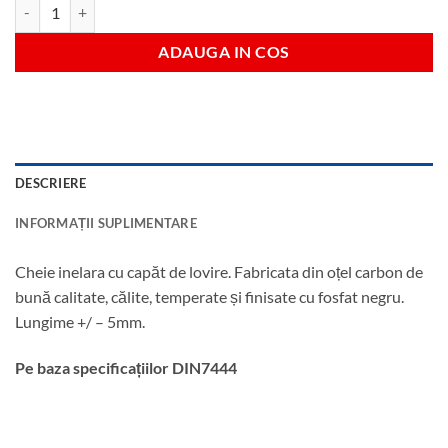
Cantitate Cheie inelara de impact 36 mm
ADAUGA IN COS
DESCRIERE
INFORMAȚII SUPLIMENTARE
Cheie inelara cu capăt de lovire. Fabricata din oțel carbon de
bună calitate, călite, temperate și finisate cu fosfat negru.
Lungime +/ – 5mm.
Pe baza specificațiilor DIN7444