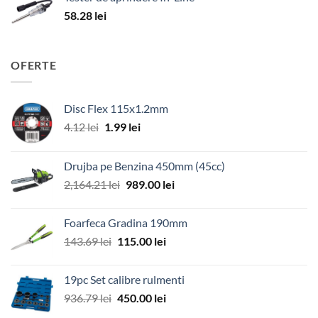
58.28
lei
OFERTE
Disc Flex 115x1.2mm
Prețul
Prețul
4.12
lei
1.99
lei
inițial
curent
a
este:
Drujba pe Benzina 450mm (45cc)
fost:
1.99 lei.
Prețul
Prețul
2,164.21
lei
989.00
lei
4.12 lei.
inițial
curent
a
este:
Foarfeca Gradina 190mm
fost:
989.00 lei.
Prețul
Prețul
143.69
lei
115.00
lei
2,164.21 lei.
inițial
curent
a
este:
19pc Set calibre rulmenti
fost:
115.00 lei.
Prețul
Prețul
936.79
lei
450.00
lei
143.69 lei.
inițial
curent