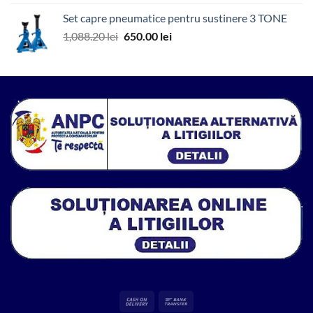
a
este:
Set capre pneumatice pentru sustinere 3 TONE
fost:
450.00 lei.
Prețul
Prețul
1,088.20
lei
650.00
lei
936.79 lei.
inițial
curent
a
este:
fost:
650.00 lei.
1,088.20 lei.
Cash
Bank