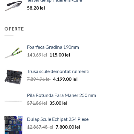
58.28
lei
OFERTE
Foarfeca Gradina 190mm
Prețul
Prețul
143.69
lei
115.00
lei
inițial
curent
a
este:
Trusa scule demontat rulmenti
fost:
115.00 lei.
Prețul
Prețul
7,894.96
lei
4,199.00
lei
143.69 lei.
inițial
curent
a
este:
Pila Rotunda Fara Maner 250 mm
fost:
4,199.00 lei.
Prețul
Prețul
571.86
lei
35.00
lei
7,894.96 lei.
inițial
curent
a
este:
Dulap Scule Echipat 254 Piese
fost:
35.00 lei.
Prețul
Prețul
12,867.48
lei
7,800.00
lei
571.86 lei.
inițial
curent