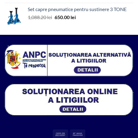
a
este:
Set capre pneumatice pentru sustinere 3 TONE
fost:
7,800.00 lei.
Prețul
Prețul
1,088.20
lei
650.00
lei
12,867.48 lei.
inițial
curent
a
este:
fost:
650.00 lei.
1,088.20 lei.
Cash
Bank