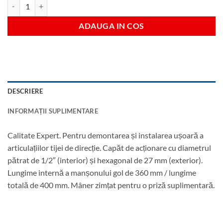
Cantitate Cheie bielete directie 28-35mm
ADAUGA IN COS
DESCRIERE
INFORMAȚII SUPLIMENTARE
Calitate Expert. Pentru demontarea și instalarea ușoară a
articulațiilor tijei de direcție. Capăt de acționare cu diametrul
pătrat de 1/2″ (interior) și hexagonal de 27 mm (exterior).
Lungime internă a manșonului gol de 360 ​​mm / lungime
totală de 400 mm. Mâner zimțat pentru o priză suplimentară.