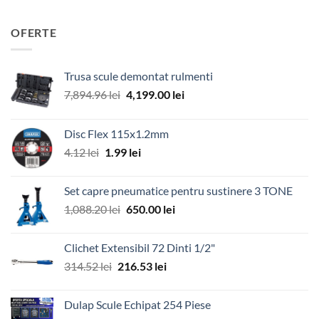
OFERTE
Trusa scule demontat rulmenti
Prețul
Prețul
7,894.96
lei
4,199.00
lei
inițial
curent
a
este:
Disc Flex 115x1.2mm
fost:
4,199.00 lei.
Prețul
Prețul
4.12
lei
1.99
lei
7,894.96 lei.
inițial
curent
a
este:
Set capre pneumatice pentru sustinere 3 TONE
fost:
1.99 lei.
Prețul
Prețul
1,088.20
lei
650.00
lei
4.12 lei.
inițial
curent
a
este:
Clichet Extensibil 72 Dinti 1/2"
fost:
650.00 lei.
Prețul
Prețul
314.52
lei
216.53
lei
1,088.20 lei.
inițial
curent
a
este:
Dulap Scule Echipat 254 Piese
fost:
216.53 lei.