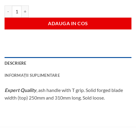
Cantitate Cazma cu coada lemn
ADAUGA IN COS
DESCRIERE
INFORMAȚII SUPLIMENTARE
Expert Quality
, ash handle with T grip. Solid forged blade
width (top) 250mm and 310mm long. Sold loose.