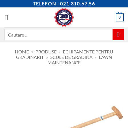
Skip
TELEFON : 021.310.67.56
to
content
0
Caută
după:
HOME
»
PRODUSE
»
ECHIPAMENTE PENTRU
GRADINARIT
»
SCULE DE GRADINA
»
LAWN
MAINTENANCE