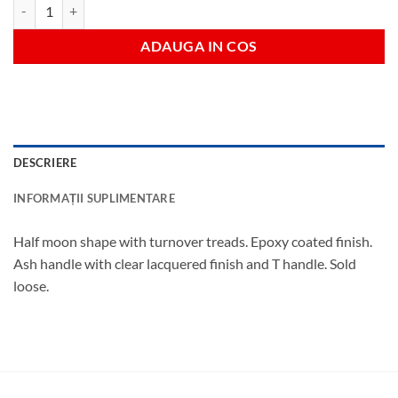
Cantitate carbon steel lawn edger (ash)
ADAUGA IN COS
DESCRIERE
INFORMAȚII SUPLIMENTARE
Half moon shape with turnover treads. Epoxy coated finish.
Ash handle with clear lacquered finish and T handle. Sold
loose.