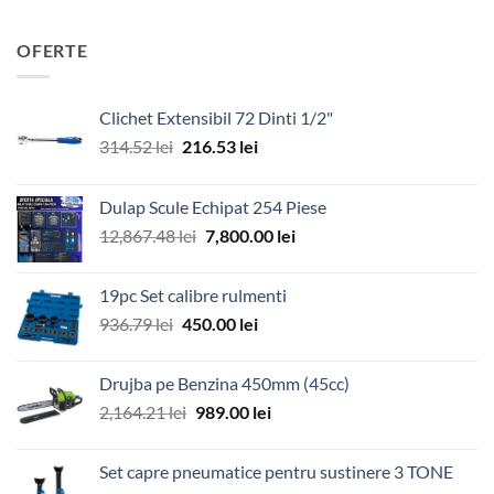
OFERTE
Clichet Extensibil 72 Dinti 1/2"
Prețul
Prețul
314.52
lei
216.53
lei
inițial
curent
a
este:
Dulap Scule Echipat 254 Piese
fost:
216.53 lei.
Prețul
Prețul
12,867.48
lei
7,800.00
lei
314.52 lei.
inițial
curent
a
este:
19pc Set calibre rulmenti
fost:
7,800.00 lei.
Prețul
Prețul
936.79
lei
450.00
lei
12,867.48 lei.
inițial
curent
a
este:
Drujba pe Benzina 450mm (45cc)
fost:
450.00 lei.
Prețul
Prețul
2,164.21
lei
989.00
lei
936.79 lei.
inițial
curent
a
este:
Set capre pneumatice pentru sustinere 3 TONE
fost:
989.00 lei.