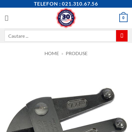
Skip
TELEFON : 021.310.67.56
to
content
0
Caută
după:
HOME
»
PRODUSE