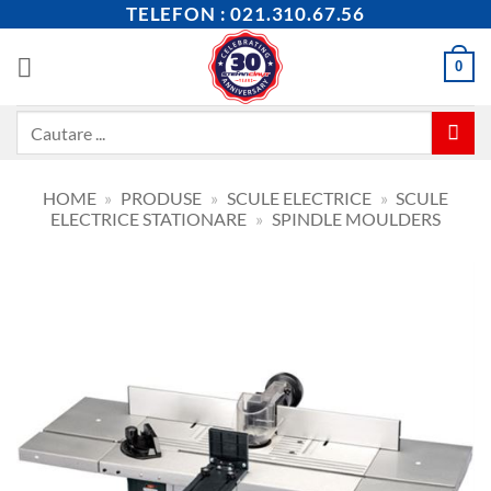
Skip
TELEFON : 021.310.67.56
to
content
0
Caută
după:
HOME
»
PRODUSE
»
SCULE ELECTRICE
»
SCULE
ELECTRICE STATIONARE
»
SPINDLE MOULDERS