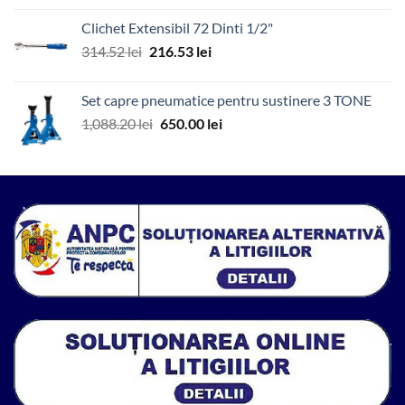
a
este:
Clichet Extensibil 72 Dinti 1/2"
fost:
35.00 lei.
Prețul
Prețul
314.52
lei
216.53
lei
571.86 lei.
inițial
curent
a
este:
Set capre pneumatice pentru sustinere 3 TONE
fost:
216.53 lei.
Prețul
Prețul
1,088.20
lei
650.00
lei
314.52 lei.
inițial
curent
a
este:
fost:
650.00 lei.
1,088.20 lei.