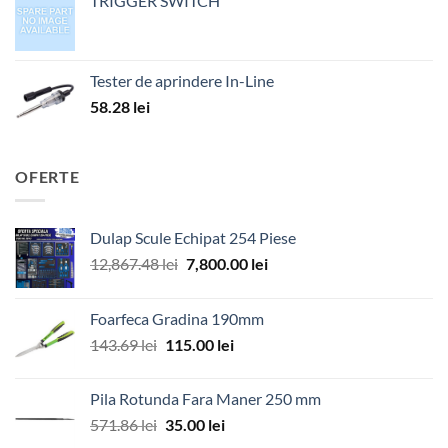
TRIGGER SWITCH
Tester de aprindere In-Line
58.28
lei
OFERTE
Dulap Scule Echipat 254 Piese
Prețul
Prețul
12,867.48
lei
7,800.00
lei
inițial
curent
a
este:
Foarfeca Gradina 190mm
fost:
7,800.00 lei.
Prețul
Prețul
143.69
lei
115.00
lei
12,867.48 lei.
inițial
curent
a
este:
Pila Rotunda Fara Maner 250 mm
fost:
115.00 lei.
Prețul
Prețul
571.86
lei
35.00
lei
143.69 lei.
inițial
curent