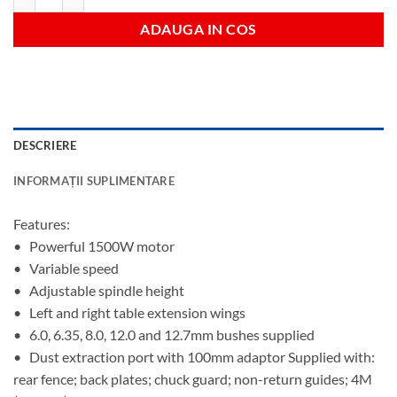
ADAUGA IN COS
DESCRIERE
INFORMAȚII SUPLIMENTARE
Features:
• Powerful 1500W motor
• Variable speed
• Adjustable spindle height
• Left and right table extension wings
• 6.0, 6.35, 8.0, 12.0 and 12.7mm bushes supplied
• Dust extraction port with 100mm adaptor Supplied with:
rear fence; back plates; chuck guard; non-return guides; 4M