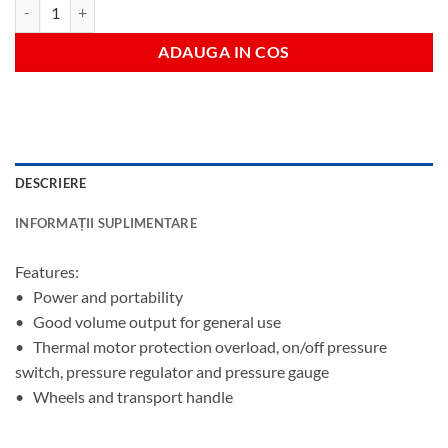
Cantitate Air compressor 24lt-2hp 230v
ADAUGA IN COS
DESCRIERE
INFORMAȚII SUPLIMENTARE
Features:
• Power and portability
• Good volume output for general use
• Thermal motor protection overload, on/off pressure
switch, pressure regulator and pressure gauge
• Wheels and transport handle