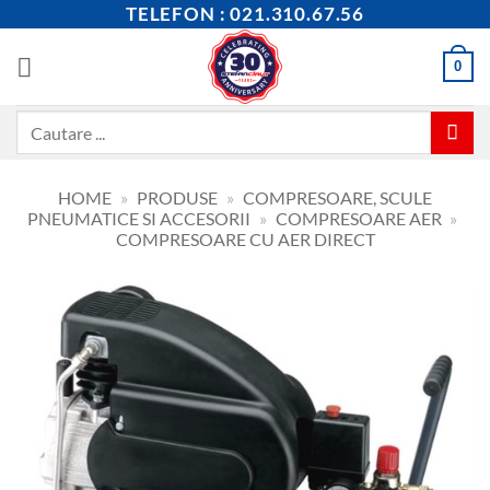
Skip
TELEFON : 021.310.67.56
to
content
0
Caută
după:
HOME
»
PRODUSE
»
COMPRESOARE, SCULE
PNEUMATICE SI ACCESORII
»
COMPRESOARE AER
»
COMPRESOARE CU AER DIRECT