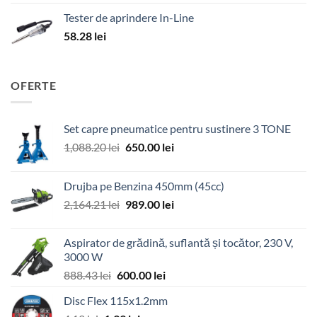
Tester de aprindere In-Line
58.28
lei
OFERTE
Set capre pneumatice pentru sustinere 3 TONE
Prețul
Prețul
1,088.20
lei
650.00
lei
inițial
curent
a
este:
Drujba pe Benzina 450mm (45cc)
fost:
650.00 lei.
Prețul
Prețul
2,164.21
lei
989.00
lei
1,088.20 lei.
inițial
curent
a
este:
Aspirator de grădină, suflantă și tocător, 230 V,
fost:
989.00 lei.
3000 W
2,164.21 lei.
Prețul
Prețul
888.43
lei
600.00
lei
inițial
curent
Disc Flex 115x1.2mm
a
este: