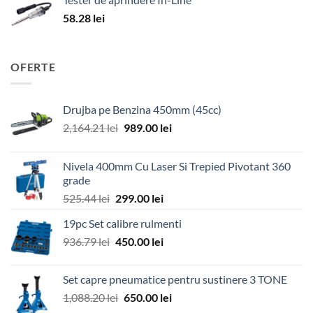
58.28
lei
OFERTE
Drujba pe Benzina 450mm (45cc)
Prețul
Prețul
2,164.21
lei
989.00
lei
inițial
curent
a
este:
Nivela 400mm Cu Laser Si Trepied Pivotant 360
fost:
989.00 lei.
grade
2,164.21 lei.
Prețul
Prețul
525.44
lei
299.00
lei
inițial
curent
19pc Set calibre rulmenti
a
este:
Prețul
Prețul
936.79
lei
fost:
450.00
lei
299.00 lei.
inițial
curent
525.44 lei.
a
este:
Set capre pneumatice pentru sustinere 3 TONE
fost:
450.00 lei.
Prețul
Prețul
1,088.20
lei
650.00
lei
936.79 lei.
inițial
curent