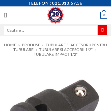
Skip
TELEFON : 021.310.67.56
to
content
0
Caută
după:
HOME
»
PRODUSE
»
TUBULARE SI ACCESORII PENTRU
TUBULARE
»
TUBULARE SI ACCESORII 1/2"
»
TUBULARE IMPACT 1/2"