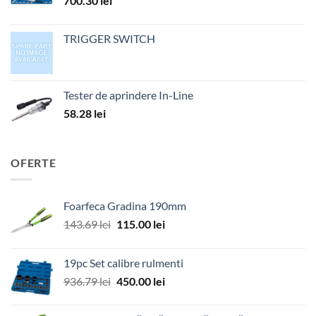
700.30
lei
TRIGGER SWITCH
Tester de aprindere In-Line
58.28
lei
OFERTE
Foarfeca Gradina 190mm
Prețul
Prețul
143.69
lei
115.00
lei
inițial
curent
a
este:
19pc Set calibre rulmenti
fost:
115.00 lei.
Prețul
Prețul
936.79
lei
450.00
lei
143.69 lei.
inițial
curent
a
este: