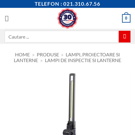
Skip
TELEFON : 021.310.67.56
to
content
0
Caută
după:
HOME
»
PRODUSE
»
LAMPI, PROIECTOARE SI
LANTERNE
»
LAMPI DE INSPECTIE SI LANTERNE