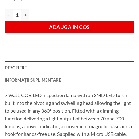
Cantitate 7W Slimline Inspection Lamp COB LED 700 Lumens (No cha
ADAUGA IN COS
DESCRIERE
INFORMAȚII SUPLIMENTARE
7 Watt, COB LED inspection lamp with an SMD LED torch
built into the pivoting and swivelling head allowing the light
to be used in any 360° position. Fitted with a dimming
function delivering a light output of between 70 and 700
lumens, a power indicator, a convenient magnetic base and a
hook for hands-free use. Supplied with a Micro USB cable,