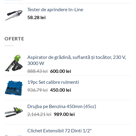
Tester de aprindere In-Line
58.28
lei
OFERTE
Aspirator de grădină, suflantă și tocător, 230 V,
3000 W
Prețul
Prețul
888.43
lei
600.00
lei
inițial
curent
19pc Set calibre rulmenti
a
este:
Prețul
Prețul
936.79
lei
fost:
450.00
lei
600.00 lei.
inițial
curent
888.43 lei.
a
este:
Drujba pe Benzina 450mm (45cc)
fost:
450.00 lei.
Prețul
Prețul
2,164.21
lei
989.00
lei
936.79 lei.
inițial
curent
a
este:
Clichet Extensibil 72 Dinti 1/2"
fost:
989.00 lei.