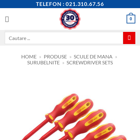
Skip
TELEFON : 021.310.67.56
to
content
0
Caută
după:
HOME
»
PRODUSE
»
SCULE DE MANA
»
SURUBELNITE
»
SCREWDRIVER SETS