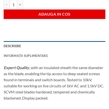
Cantitate 6pc ergo+slim vde sd boxed set
ADAUGA IN COS
DESCRIERE
INFORMAȚII SUPLIMENTARE
Expert Quality
, with an insulated sheath the same diameter
as the blade, enabling the tip access to deep seated screws
found in terminals and switch boards. Tested to 10kV,
suitable for working on live circuits of 1kV AC and 1.5kV DC.
SCVM steel blades hardened, tempered and chemically
blackened. Display packed.