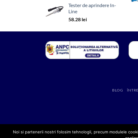
Tester de aprindere In-
Line
58.28
lei
BLOG
ÎNTR
Noi si partenerii nostri folosim tehnologii, precum modulele cooki
analiza