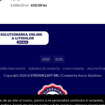
888.43 lei.
Prețul
Prețul
1,088.20
lei
650.00
lei
inițial
curent
a
este:
fost:
650.00 lei.
1,088.20 lei.
Cash
Bank
On
Transfer
EBĂRI FRECVENTE
TERMENI ȘI CONDIȚII
CUM COMAND
POLITICĂ D
Delivery
Copyright 2026 ©
STEFANCLAYT SRL
| Created by
Ancor Solutions
e de pe site-ul nostru, pentru a ne personaliza continutul si reclamele, p
 traficul. Faceti clic mai jos pentru a fi de acord cu utilizarea acestei teh