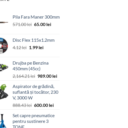
Pila Fara Maner 300mm
Prețul
Prețul
571.00
lei
65.00
lei
inițial
curent
a
este:
Disc Flex 115x1.2mm
fost:
65.00 lei.
Prețul
Prețul
4.12
lei
1.99
lei
571.00 lei.
inițial
curent
a
este:
Drujba pe Benzina
fost:
1.99 lei.
450mm (45cc)
4.12 lei.
Prețul
Prețul
2,164.21
lei
989.00
lei
inițial
curent
Aspirator de grădină,
a
este:
suflantă și tocător, 230
fost:
989.00 lei.
V, 3000 W
2,164.21 lei.
Prețul
Prețul
888.43
lei
600.00
lei
inițial
curent
Set capre pneumatice
a
este:
pentru sustinere 3
fost:
600.00 lei.
TONE