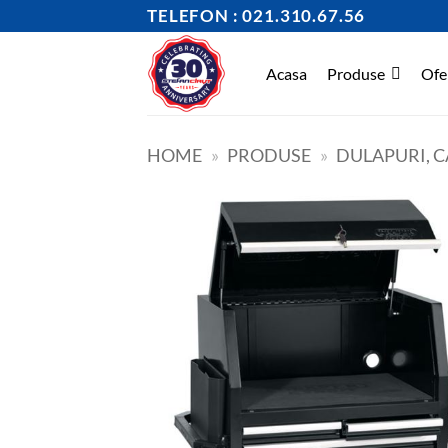
Skip
TELEFON : 021.310.67.56
to
content
Acasa
Produse
Ofe
HOME
»
PRODUSE
»
DULAPURI, C