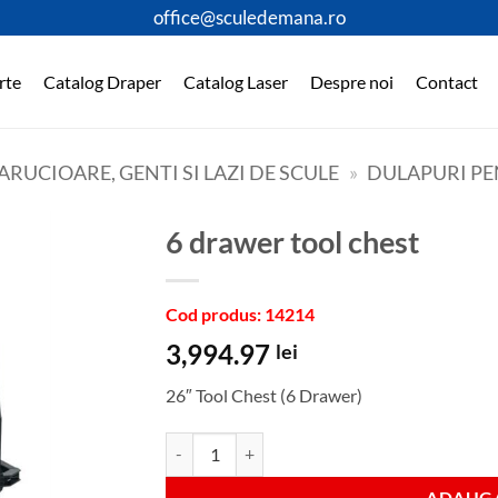
office@sculedemana.ro
rte
Catalog Draper
Catalog Laser
Despre noi
Contact
ARUCIOARE, GENTI SI LAZI DE SCULE
»
DULAPURI PE
6 drawer tool chest
Cod produs: 14214
3,994.97
lei
26″ Tool Chest (6 Drawer)
Cantitate 6 drawer tool chest
ADAUGA