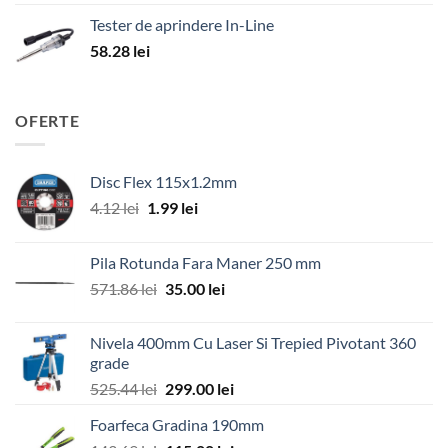
Tester de aprindere In-Line
58.28
lei
OFERTE
Disc Flex 115x1.2mm
Prețul
Prețul
4.12
lei
1.99
lei
inițial
curent
a
este:
Pila Rotunda Fara Maner 250 mm
fost:
1.99 lei.
Prețul
Prețul
571.86
lei
35.00
lei
4.12 lei.
inițial
curent
a
este:
Nivela 400mm Cu Laser Si Trepied Pivotant 360
fost:
35.00 lei.
grade
571.86 lei.
Prețul
Prețul
525.44
lei
299.00
lei
inițial
curent
Foarfeca Gradina 190mm
a
este: