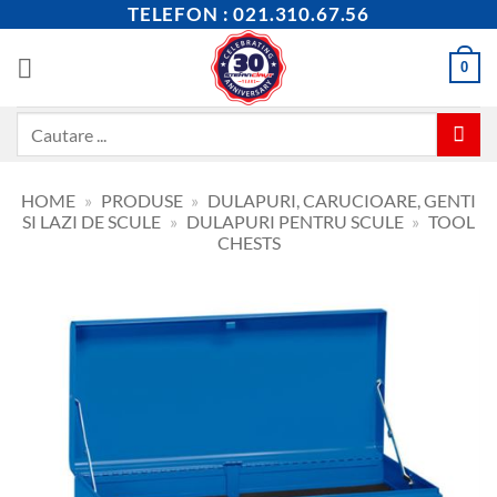
Skip
TELEFON : 021.310.67.56
to
content
0
Caută
după:
HOME
»
PRODUSE
»
DULAPURI, CARUCIOARE, GENTI
SI LAZI DE SCULE
»
DULAPURI PENTRU SCULE
»
TOOL
CHESTS