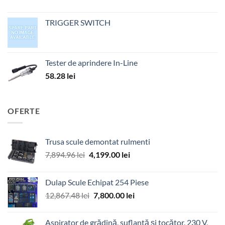
TRIGGER SWITCH
Tester de aprindere In-Line
58.28
lei
OFERTE
Trusa scule demontat rulmenti
Prețul
Prețul
7,894.96
lei
4,199.00
lei
inițial
curent
a
este:
Dulap Scule Echipat 254 Piese
fost:
4,199.00 lei.
Prețul
Prețul
12,867.48
lei
7,800.00
lei
7,894.96 lei.
inițial
curent
a
este:
Aspirator de grădină, suflantă și tocător, 230 V,