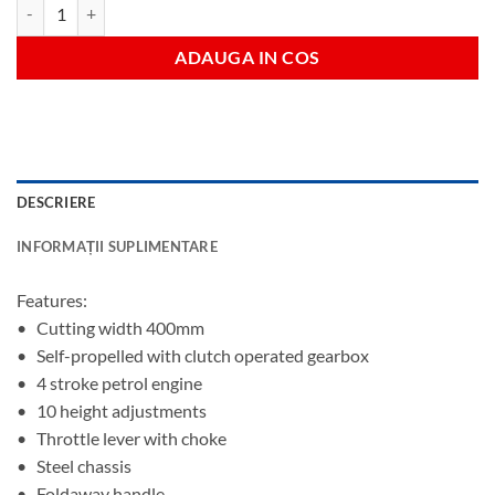
Cantitate 4.0hp petrol mower 400mm s/p
ADAUGA IN COS
DESCRIERE
INFORMAȚII SUPLIMENTARE
Features:
• Cutting width 400mm
• Self-propelled with clutch operated gearbox
• 4 stroke petrol engine
• 10 height adjustments
• Throttle lever with choke
• Steel chassis
• Foldaway handle