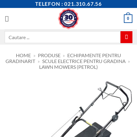
Skip
TELEFON : 021.310.67.56
to
content
0
Caută
după:
HOME
»
PRODUSE
»
ECHIPAMENTE PENTRU
GRADINARIT
»
SCULE ELECTRICE PENTRU GRADINA
»
LAWN MOWERS (PETROL)