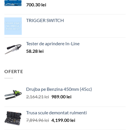
700.30
lei
TRIGGER SWITCH
Tester de aprindere In-Line
58.28
lei
OFERTE
Drujba pe Benzina 450mm (45cc)
Prețul
Prețul
2,164.21
lei
989.00
lei
inițial
curent
a
este:
Trusa scule demontat rulmenti
fost:
989.00 lei.
Prețul
Prețul
7,894.96
lei
4,199.00
lei
2,164.21 lei.
inițial
curent