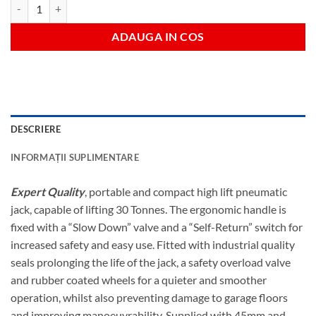
Cantitate 30t cric pneumatic 30 tone
ADAUGA IN COS
DESCRIERE
INFORMAȚII SUPLIMENTARE
Expert Quality
, portable and compact high lift pneumatic
jack, capable of lifting 30 Tonnes. The ergonomic handle is
fixed with a “Slow Down” valve and a “Self-Return” switch for
increased safety and easy use. Fitted with industrial quality
seals prolonging the life of the jack, a safety overload valve
and rubber coated wheels for a quieter and smoother
operation, whilst also preventing damage to garage floors
and improving manoeuvrability. Supplied with 45mm and