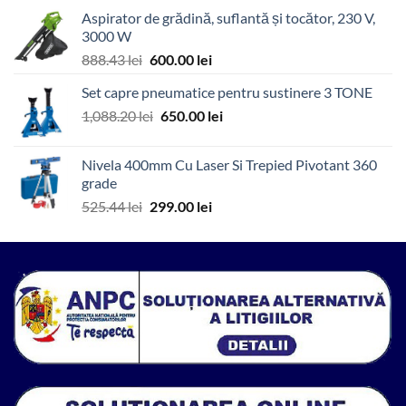
a
este:
Aspirator de grădină, suflantă și tocător, 230 V,
fost:
4,199.00 lei.
3000 W
7,894.96 lei.
Prețul
Prețul
888.43
lei
600.00
lei
inițial
curent
Set capre pneumatice pentru sustinere 3 TONE
a
este:
Prețul
Prețul
1,088.20
lei
fost:
650.00
lei
600.00 lei.
inițial
curent
888.43 lei.
a
este:
Nivela 400mm Cu Laser Si Trepied Pivotant 360
fost:
650.00 lei.
grade
1,088.20 lei.
Prețul
Prețul
525.44
lei
299.00
lei
inițial
curent
a
este:
fost:
299.00 lei.
525.44 lei.